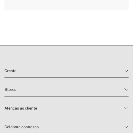
» Utilização prevista
Todos os tipos de alimentos
aqui
prazos de entrega.
condições de devolução
Create
Stores
Atenção ao cliente
Colabore connosco