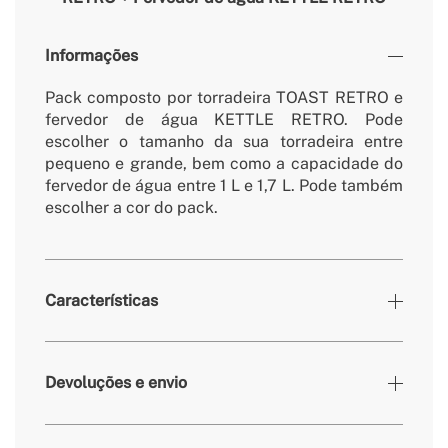
Informações
Pack composto por torradeira TOAST RETRO e
fervedor de água KETTLE RETRO. Pode
escolher o tamanho da sua torradeira entre
pequeno e grande, bem como a capacidade do
fervedor de água entre 1 L e 1,7 L. Pode também
escolher a cor do pack.
Características
Cores
Negro
Devoluções e envio
» Garantia
3 Anos
» Certificados
CE & RoHS