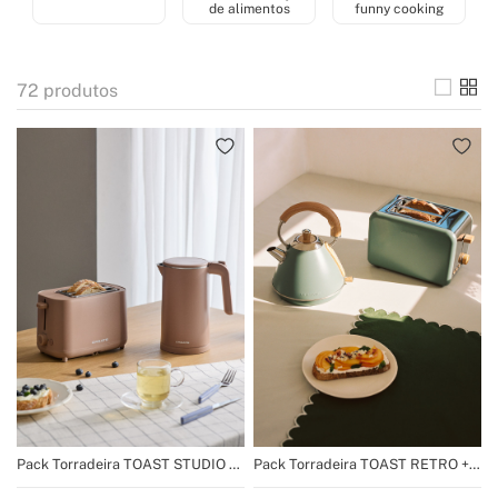
de alimentos
funny cooking
72
produtos
Pack Torradeira TOAST STUDIO +
Pack Torradeira TOAST RETRO +
Chaleira Elétrica KETTLE STUDIO
Fervedor de água KETTLE RETRO
PRO