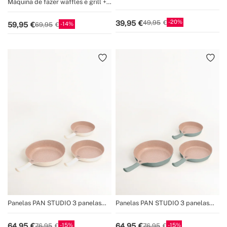
Máquina de fazer waffles e grill +
Torradeira para fatias largas+ 2
Prato Taiyaki + Prato de panqueca
PINÇAS DE GRELHA para
Sanduíches
20
39,95
49,95
14
59,95
69,95
Panelas PAN STUDIO 3 panelas
Panelas PAN STUDIO 3 panelas
em alumínio fundido com
em alumínio fundido com
revestimento cerâmico
revestimento cerâmico
15
15
64,95
64,95
76,95
76,95