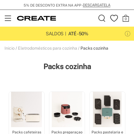
ENVIO GRÁTIS POR 99€
Open
Menu
SALDOS
ATÉ -50%
Inicio
Eletrodomésticos para cozinha
Packs cozinha
Packs cozinha
Packs cafeteiras
Packs preparaçao
Packs pastelaria e