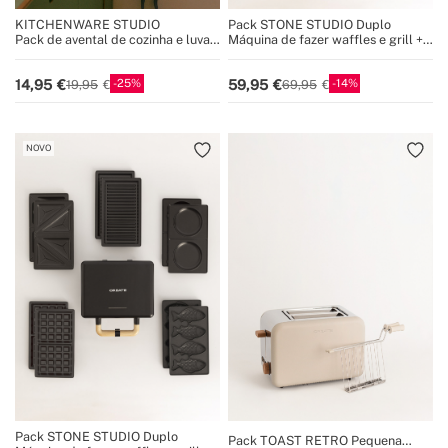
KITCHENWARE STUDIO
Pack STONE STUDIO Duplo
Pack de avental de cozinha e luva
Máquina de fazer waffles e grill +
de forno
Prato Taiyaki + Prato de panqueca
25
14
14,95
59,95
19,95
69,95
NOVO
Pack STONE STUDIO Duplo
Pack TOAST RETRO Pequena