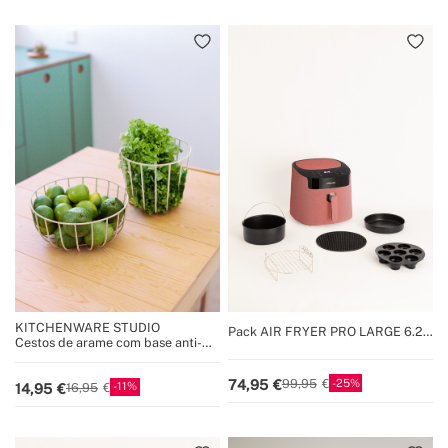
KITCHENWARE STUDIO
Pack AIR FRYER PRO LARGE 6.2 L
Cestos de arame com base anti-
+ Acessórios
deslizante
25
74,95
99,95
11
14,95
16,95