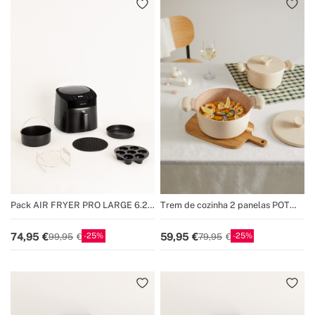
Pack AIR FRYER PRO LARGE 6.2 L
Trem de cozinha 2 panelas POT
+ Acessórios
STUDIO
25
25
74,95
59,95
99,95
79,95