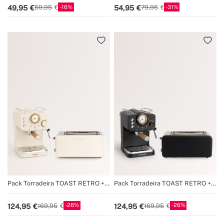
16
31
49,95
54,95
59,95
79,95
Pack Torradeira TOAST RETRO +
Pack Torradeira TOAST RETRO +
Máquina de café expresso THERA
Máquina de café expresso THERA
RETRO com acabamento mate
RETRO com acabamento mate
26
26
124,95
124,95
169,95
169,95