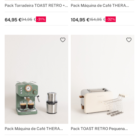
Pack Torradeira TOAST RETRO +
Pack Máquina de Café THERA
Fervedor de água KETTLE RETRO
RETRO Express + Moedor de Café
e Especiarias MILL PRO
31
32
64,95
104,95
94,95
154,95
Pack Máquina de Café THERA
Pack TOAST RETRO Pequena
RETRO Express + Moedor de Café
Torradeira para fatias largas+ 2
e Especiarias MILL PRO
PINÇAS DE GRELHA para