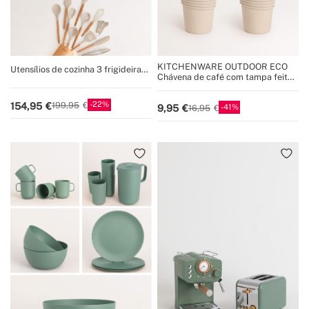
KITCHENWARE OUTDOOR ECO
Utensílios de cozinha 3 frigideiras
Chávena de café com tampa feita
PAN STUDIO, 2 panelas POT
de material reciclado
STUDIO e conjunto de utensílios
KITCHENWARE STUDIO
22
154,95
199,95
41
9,95
16,95