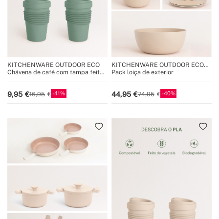
KITCHENWARE OUTDOOR ECO
KITCHENWARE OUTDOOR ECO
COLLECTION
Chávena de café com tampa feita
Pack loiça de exterior
de material reciclado
41
40
9,95
44,95
16,95
74,95