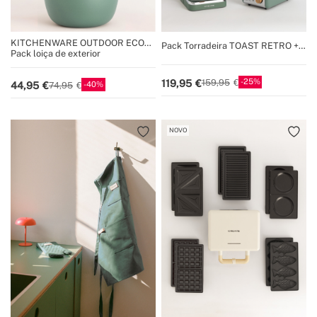
KITCHENWARE OUTDOOR ECO
Pack Torradeira TOAST RETRO +
COLLECTION
Pack loiça de exterior
Máquina de café expresso THERA
RETRO com acabamento mate
25
119,95
159,95
40
44,95
74,95
NOVO