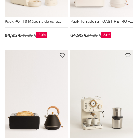
Pack POTTS Máquina de café
Pack Torradeira TOAST RETRO +
expresso multi-cápsula + MILK
Fervedor de água KETTLE RETRO
FROTHER STUDIO Espumante
20
31
94,95
64,95
119,95
94,95
aquecedor de leite e chocolate