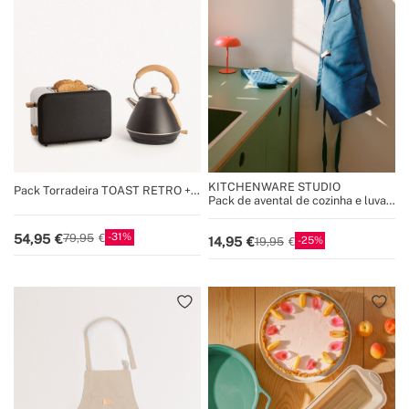
KITCHENWARE STUDIO
Pack Torradeira TOAST RETRO +
Pack de avental de cozinha e luva
Fervedor de água KETTLE RETRO
de forno
31
54,95
79,95
25
14,95
19,95