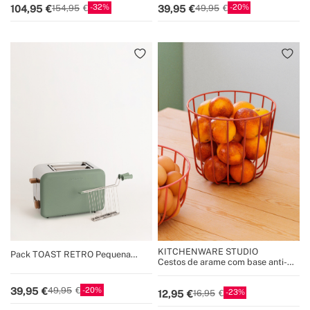
32
20
104,95
39,95
154,95
49,95
Sanduíches
KITCHENWARE STUDIO
Pack TOAST RETRO Pequena
Cestos de arame com base anti-
Torradeira para fatias largas+ 2
deslizante
PINÇAS DE GRELHA para
Sanduíches
20
39,95
49,95
23
12,95
16,95