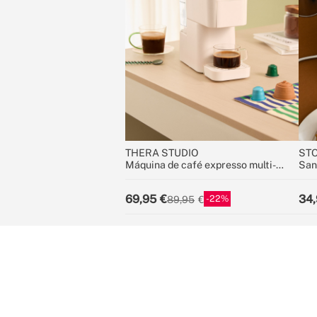
THERA STUDIO
STO
Máquina de café expresso multi-
San
cápsulas e café moído
waf
69,95
34,
22
89,95