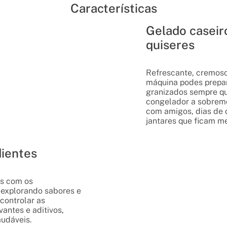
Características
Gelado caseir
quiseres
Refrescante, cremoso
máquina podes prepar
granizados sempre qu
congelador a sobreme
com amigos, dias de c
jantares que ficam m
dientes
as com os
, explorando sabores e
 controlar as
vantes e aditivos,
udáveis.