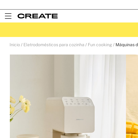
Open
Menu
Inicio
Eletrodomésticos para cozinha
Fun cooking
Máquinas d