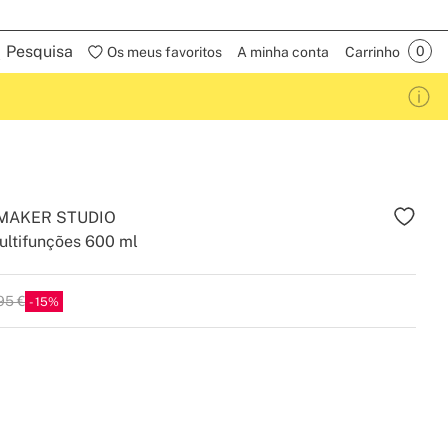
Pesquisa
Os meus favoritos
A minha conta
Carrinho
 MAKER STUDIO
ultifunções 600 ml
95 €
15