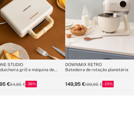
NE STUDIO
DOWNMIX RETRO
duicheira grill e máquina de
Batedeira de rotação planetária
fles com placas intercambiáveis
95
149,95
36
25
54,95
199,95