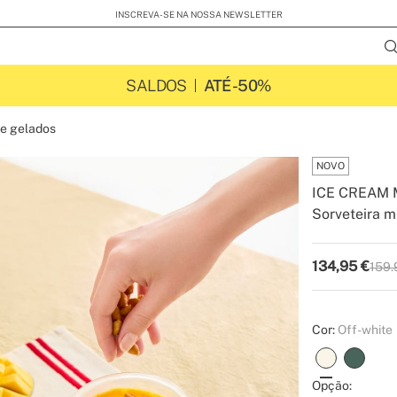
INSCREVA-SE NA NOSSA NEWSLETTER
SALDOS
ATÉ -50%
e gelados
NOVO
ICE CREAM
Sorveteira m
-
-
Create
134,95
€
159.
P.V.P
Cor:
Off-white
Opção: