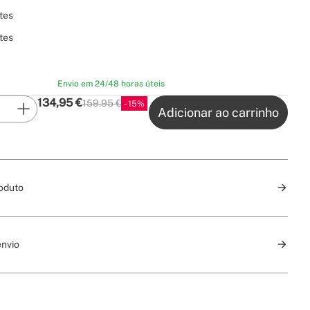
tes
tes
Envio em 24/48 horas úteis
134,95
€
159.95 €
15
P.V.P
Adicionar ao carrinho
oduto
envio