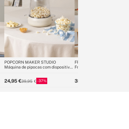
POPCORN MAKER STUDIO
FRIDGE RETRO 107L
Máquina de pipocas com dispositivo
Frigorífico de estilo retro
para derreter manteiga
24,95
359,95
37
40
39,95
599,95