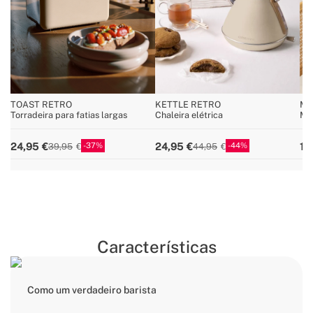
TOAST RETRO
KETTLE RETRO
MI
Torradeira para fatias largas
Chaleira elétrica
Moí
37
44
24,95
24,95
19
39,95
44,95
Características
Como um verdadeiro barista