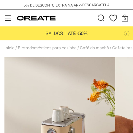
DESCARGATELA
E
TO EXTRA NA APP -
Open
Menu
SALDOS
ATÉ -50%
Inicio
Eletrodomésticos para cozinha
Café da manhã
Cafeteiras