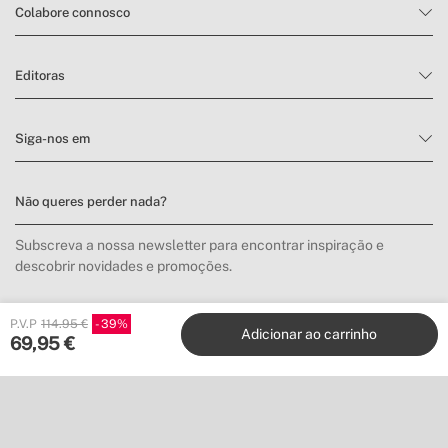
Colabore connosco
Editoras
Siga-nos em
Não queres perder nada?
Subscreva a nossa newsletter para encontrar inspiração e
descobrir novidades e promoções.
P.V.P
114.95 €
39
Inscrever-me
Adicionar ao carrinho
69,95
€
Localização