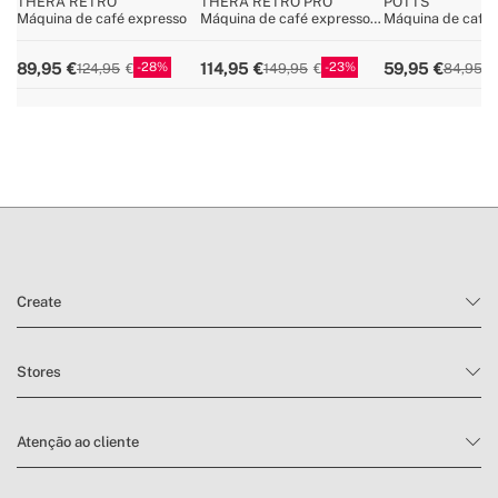
THERA RETRO
THERA RETRO PRO
POTTS
Máquina de café expresso
Máquina de café expresso
Máquina de café 
semiautomática de 20 bar
cápsula Express 
moído
28
23
89,95
114,95
59,95
124,95
149,95
84,95
Create
Stores
Atenção ao cliente