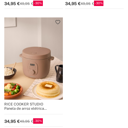
30
30
34,95
34,95
49,95
49,95
RICE COOKER STUDIO
Panela de arroz elétrica
multifuncional com cesto a vapor
30
34,95
49,95