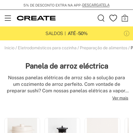
DESCARGATELA
5% DE DESCONTO EXTRA NA APP -
Open
Menu
SALDOS
ATÉ -50%
Inicio
Eletrodomésticos para cozinha
Preparação de alimentos
P
Panela de arroz eléctrica
Nossas panelas elétricas de arroz são a solução para
um cozimento de arroz perfeito. Com vontade de
preparar sushi? Com nossas panelas elétricas a vapor,
você terá o arroz pronto em apenas alguns minutos.
Ver mais
Escolha entre nossos tamanhos, desde uma panela
elétrica de arroz pequena até uma grande para todas as
suas necessidades. Facilidade e design se encontram
em nossas panelas elétricas de arroz digitais. Cozinhe
sem complicações com nossas panelas elétricas de