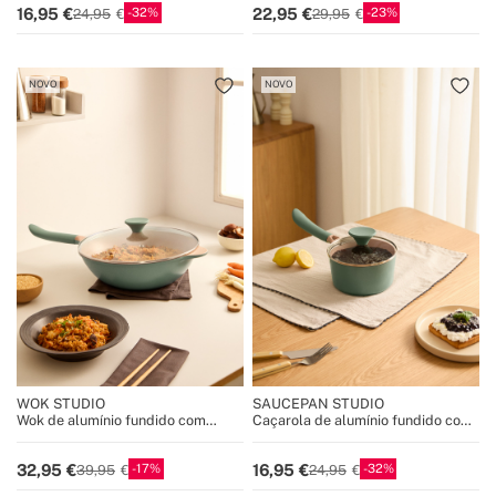
32
23
16,95
22,95
24,95
29,95
NOVO
NOVO
WOK STUDIO
SAUCEPAN STUDIO
Wok de alumínio fundido com
Caçarola de alumínio fundido com
revestimento cerâmico
revestimento cerâmico
17
32
32,95
16,95
39,95
24,95