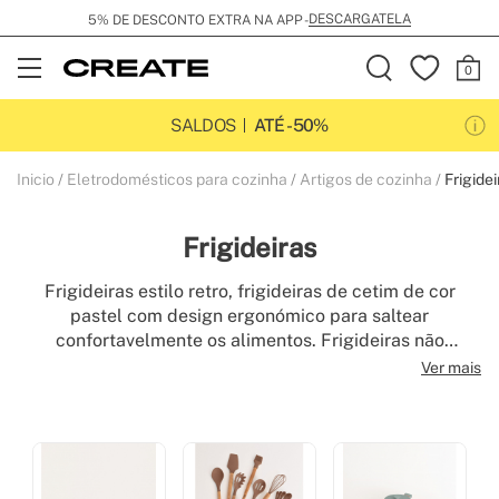
DESCARGATELA
5% DE DESCONTO EXTRA NA APP -
Open
Menu
SALDOS
ATÉ -50%
Inicio
Eletrodomésticos para cozinha
Artigos de cozinha
Frigidei
Frigideiras
Frigideiras estilo retro, frigideiras de cetim de cor
pastel com design ergonómico para saltear
confortavelmente os alimentos. Frigideiras não
aderentes adequadas a todos os tipos de fogões e com
Ver mais
uma pega de baquelite. As nossas frigideiras estão
livres de PTFE e PFOA. Complete os seus utensílios de
cozinha com as nossas panelas a condizer.