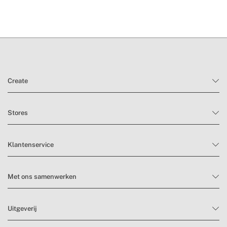
» Temperatuurregelaar
Ja
» Inclusief extractieset
Ja
» CER
2,6
(koelingsefficiëntiecoëfficiënt)
» Warmtepomp
Nee
Create
Stores
Klantenservice
Met ons samenwerken
Uitgeverij