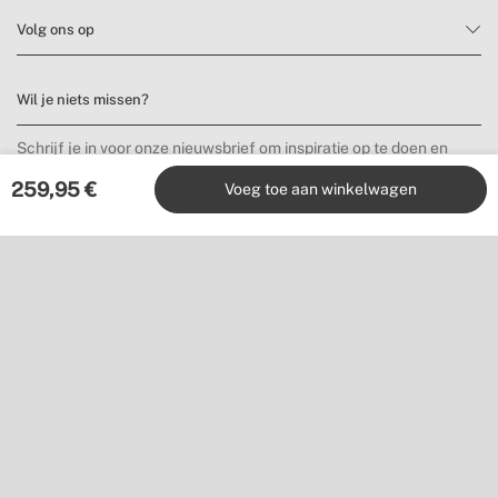
Volg ons op
Wil je niets missen?
Schrijf je in voor onze nieuwsbrief om inspiratie op te doen en
nieuwe producten en aanbiedingen te ontdekken.
259,95
€
Voeg toe aan winkelwagen
Inschrijven
Locatie
Shipping to
Download onze app