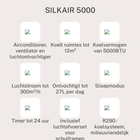
SILKAIR 5000
Airconditioner,
Koelt ruimtes tot
Koelvermogen
ventilator en
12m²
van 5000BTU
luchtontvochtiger
Luchtstroom tot
Ontvochtigt tot
Slaapmodus
300m³/h
27L per dag
Timer tot 24 uur
Inclusief
R290-
luchtafvoerset
koelsysteem,
voor
milieuvriendelijk
schuiframen