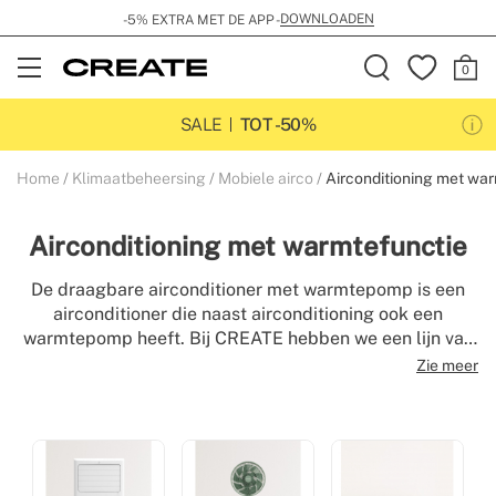
DOWNLOADEN
-5% EXTRA MET DE APP -
Open
Menu
SALE
TOT -50%
Home
Klimaatbeheersing
Mobiele airco
Airconditioning met wa
Airconditioning met warmtefunctie
De draagbare airconditioner met warmtepomp is een
airconditioner die naast airconditioning ook een
warmtepomp heeft. Bij CREATE hebben we een lijn van
warmtepomp airconditioners ontworpen om de grootste
Zie meer
kamers in uw huis efficiënt te verwarmen tijdens de
koudste maanden.