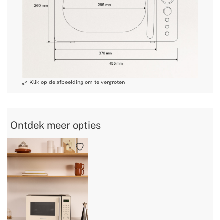
» Kabellengte
107 cm
» Programmable
ja
» Gewicht
11Kg
» Spanning/Voltage
100 ~ 240V AC
3: Defrost, Quick,
» Modi / Functies
Autocook
» Beoogd gebruik
Alle soorten voedsel
Ontdek meer opties