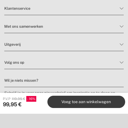
Klantenservice
Met ons samenwerken
Uitgeverij
Volg ons op
Wil je niets missen?
Schrijf je in voor onze nieuwsbrief om inspiratie op te doen en
nieuwe producten en aanbiedingen te ontdekken.
P.V.P
119.95 €
16
Voeg toe aan winkelwagen
99,95
€
Inschrijven