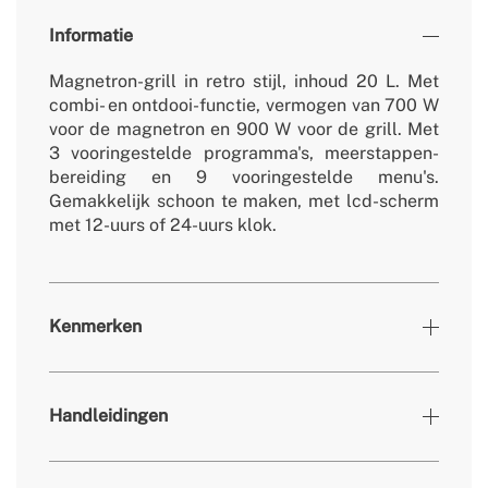
Informatie
Magnetron-grill in retro stijl, inhoud 20 L. Met
combi- en ontdooi-functie, vermogen van 700 W
voor de magnetron en 900 W voor de grill. Met
3 vooringestelde programma's, meerstappen-
bereiding en 9 vooringestelde menu's.
Gemakkelijk schoon te maken, met lcd-scherm
met 12-uurs of 24-uurs klok.
Kenmerken
Kleuren
Gebroken wit
Handleidingen
» Verwijderbare / wasbare niet-elektrische
ja
onderdelen