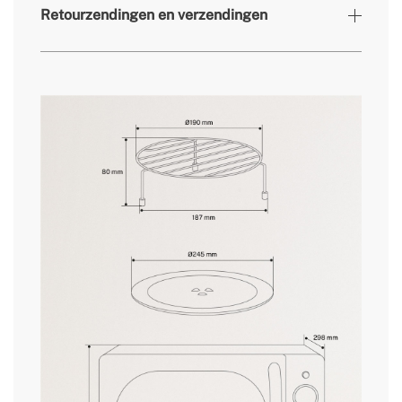
» Roterende plaat
Ø245mm
Retourzendingen en verzendingen
700W (Micro) /
» Motorvermogen
900W (Grill)
» Beveiligingssysteem
ja
» Frequentie
50-60 Hz
hier
» Klok
Digitaal
260x455x298/360
levertijden.
» Afmetingen
mm
» Garantie
2 jaar
» Certificaten
CE & RoHS
» Capiciteit
20L
retourvoorwaarden
Handgreep /
» Opening
Handgreep
» Koken met meerdere frequenties
ja
» Druk / temperatuur indicator
ja
» Intern licht
ja
» Voorgeïnstalleerde recepten
9