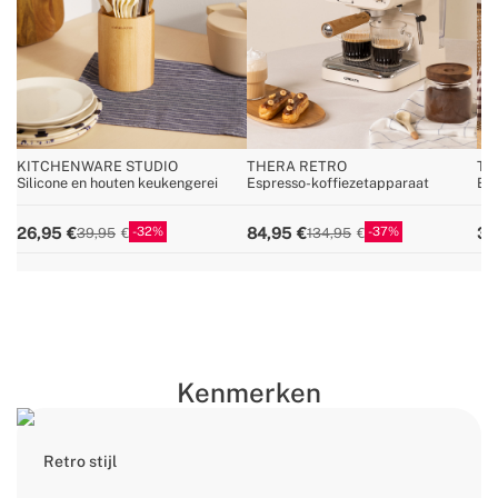
KITCHENWARE STUDIO
THERA RETRO
TO
Silicone en houten keukengerei
Espresso-koffiezetapparaat
Bro
32
37
26,95
84,95
39
39,95
134,95
Kenmerken
Retro stijl