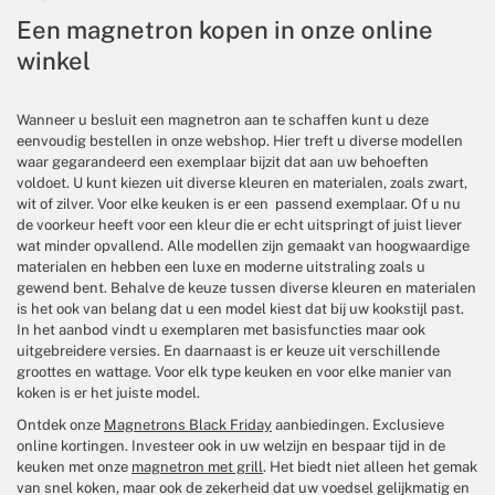
Een magnetron kopen in onze online
winkel
Wanneer u besluit een magnetron aan te schaffen kunt u deze
eenvoudig bestellen in onze webshop. Hier treft u diverse modellen
waar gegarandeerd een exemplaar bijzit dat aan uw behoeften
voldoet. U kunt kiezen uit diverse kleuren en materialen, zoals zwart,
wit of zilver. Voor elke keuken is er een passend exemplaar. Of u nu
de voorkeur heeft voor een kleur die er echt uitspringt of juist liever
wat minder opvallend. Alle modellen zijn gemaakt van hoogwaardige
materialen en hebben een luxe en moderne uitstraling zoals u
gewend bent. Behalve de keuze tussen diverse kleuren en materialen
is het ook van belang dat u een model kiest dat bij uw kookstijl past.
In het aanbod vindt u exemplaren met basisfuncties maar ook
uitgebreidere versies. En daarnaast is er keuze uit verschillende
groottes en wattage. Voor elk type keuken en voor elke manier van
koken is er het juiste model.
Ontdek onze
Magnetrons Black Friday
aanbiedingen. Exclusieve
online kortingen. Investeer ook in uw welzijn en bespaar tijd in de
keuken met onze
magnetron met grill
. Het biedt niet alleen het gemak
van snel koken, maar ook de zekerheid dat uw voedsel gelijkmatig en