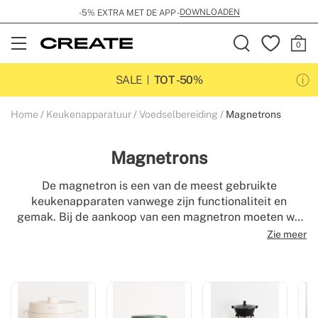
DOWNLOADEN
-5% EXTRA MET DE APP -
Open
Menu
SALE
TOT -50%
Home
Keukenapparatuur
Voedselbereiding
Magnetrons
Magnetrons
De magnetron is een van de meest gebruikte
keukenapparaten vanwege zijn functionaliteit en
gemak. Bij de aankoop van een magnetron moeten we
kijken naar de capaciteit, of we nu de voorkeur geven
Zie meer
aan een digitale magnetron of een retro-magnetron. In
onze catalogus vindt u goedkope en hoogwaardige
design magnetronovens.