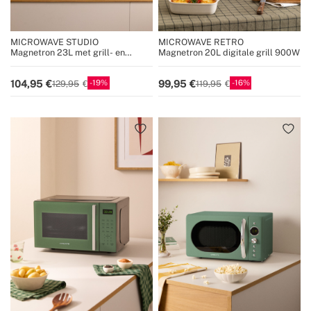
MICROWAVE STUDIO
MICROWAVE RETRO
Magnetron 23L met grill- en
Magnetron 20L digitale grill 900W
ovenfunctie 1000W
19
16
104,95
99,95
129,95
119,95