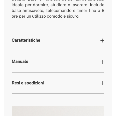
ideale per dormire, studiare o lavorare. Include
base antiscivolo, telecomando e timer fino a 8
ore per un utilizzo comodo e sicuro.
Caratteristiche
Colori
Bianco sporco
Manuale
» Timer
Sì
» Tipo
DC
Motore
Resi e spedizioni
Orizzontale: 60°, 90°, 120° (automatico)/ Verticale:
»
45°, 100° (automatico). Capacità di movimento da
Oscillazione
-10° a 90°.
» Sistema di
Protezione dal surriscaldamento
sicurezza
qui
» Rumore
15dB (mín) - 53dB (max)