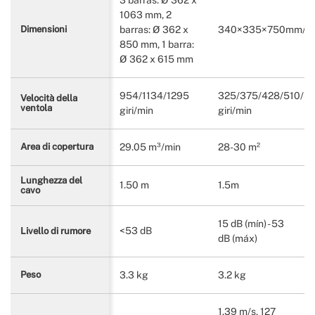
1063 mm, 2
barras: Ø 362 x
340×335×750mm/
Dimensioni
850 mm, 1 barra:
Ø 362 x 615 mm
954/1134/1295
325/375/428/510/5
Velocità della
ventola
giri/min
giri/min
29.05 m³/min
28-30 m²
Area di copertura
Lunghezza del
1.50 m
1.5m
cavo
15 dB (mín) - 53
<53 dB
Livello di rumore
dB (máx)
3.3 kg
3.2 kg
Peso
1.39 m/s, 127