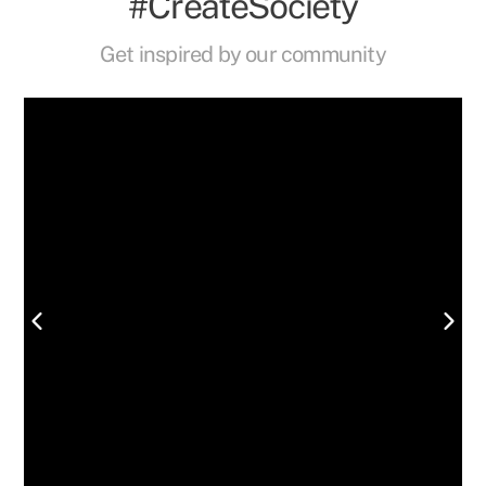
#CreateSociety
Get inspired by our community