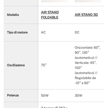
AIR STAND
AIR STAND 3D
Modello
FOLDABLE
AC
DC
Tipo di motore
Orizzontale: 60°,
90°, 120°
(automatico) //
Verticale: 45°,
75°
Oscillazione
100°
(automatico) //
Regolabile da
-10° a 90°
50W
30W
Potenza
3 barras: Ø 362 x