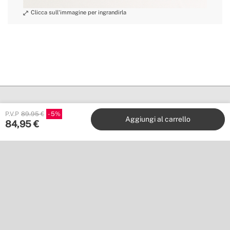
5-7 ore a bassa velocità / 2-3 ore alla massima
» Tensione
velocità
» Area di
28-30 m²
copertura
» Potenza
30W
1.39 m/s / 127 m/s / 1.98 m/s / 2.42 m/s / 2.64
» Flusso
m/s / 2.93 m/s / 3.28 m/s / 3.63 m/s / 4.22 m/s /
d'aria
4.57 m/s / 4.85 m/s / 5.23 m/s
» Numero di
7 pale doppie
pale
P.V.P
89.95 €
5
Aggiungi al carrello
» Griglia di
84,95
€
Sì
Create
sicurezza
Stores
Servizio clienti
Collabora con noi