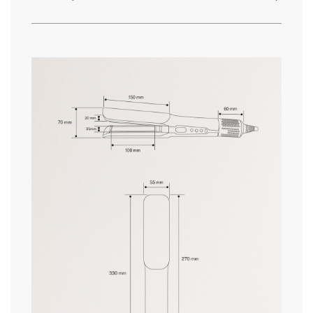
» Sistema di sicurezza
Sì
» Schermo
LCD
» Frequenza
50-60 Hz
qui
» Velocità
3
» RPM
95.000RPM
tempi di consegna.
» Dimensioni
330x53x41mm
» Garanzia
2 Anni
» Certificati
CE & RoHS
» Materiale secondario
Ceramica
» Ionizzante
3.000.000
condizioni speciali di restituzione.
» Lunghezza del cavo
1,8m
» Peso
500g
» Tensione
230V