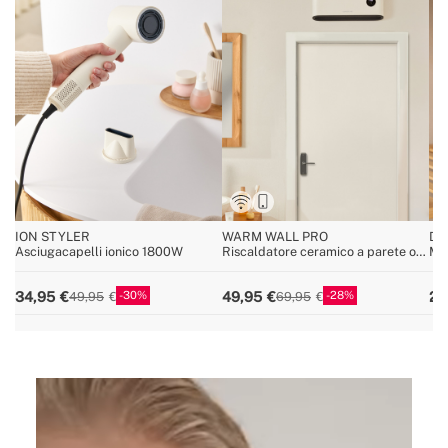
ION STYLER
WARM WALL PRO
DR
Asciugacapelli ionico 1800W
Riscaldatore ceramico a parete o
Min
da pavimento con WiFi
30
28
34,95
49,95
29
49,95
69,95