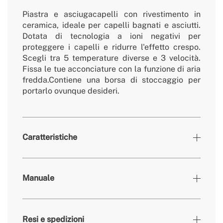
Piastra e asciugacapelli con rivestimento in
ceramica, ideale per capelli bagnati e asciutti.
Dotata di tecnologia a ioni negativi per
proteggere i capelli e ridurre l'effetto crespo.
Scegli tra 5 temperature diverse e 3 velocità.
Fissa le tue acconciature con la funzione di aria
fredda.Contiene una borsa di stoccaggio per
portarlo ovunque desideri.
Caratteristiche
Colori
Sabbia
Manuale
» Temperatura di Funzionamento
90℃, 120℃, 140℃, 160℃
» Potenza del motore
1300W
Resi e spedizioni
Velocità dell'aria
5.52/s