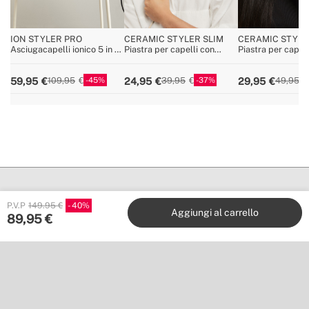
ION STYLER PRO
CERAMIC STYLER SLIM
CERAMIC STYLE
Asciugacapelli ionico 5 in 1
Piastra per capelli con
Piastra per capell
e spazzola per lo styling
rivestimento in ceramica
rivestimento in c
45
37
59,95
24,95
29,95
109,95
39,95
49,95
P.V.P
149.95 €
40
Aggiungi al carrello
89,95
€
Create
Stores