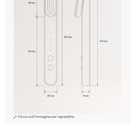
» Potenza
1.5W
» Resistenza
IPX5
all'acqua
»
condizioni speciali di restituzione.
Spegnimento
5min
automatico
(min/sec)
» Tipo di cavo
Tipo C
» Lunghezze
Rosso 618-626 nm / Blu 462-470 nm / Viola 618-
d'onda
626 nm e 462-470 nm
» Frequenza
10000±2000r/min
di vibrazione
» Tempo di
utilizzo per
1 ora
sessione
» Tempo di
utilizzo
3 volte alla settimana, 5 minuti ogni volta
consigliato
» Utilizzo con
Non raccomandato
o senza cavo