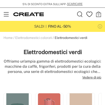
SCARICARE
5% DI SCONTO EXTRA SULL’APP -
Open
Menu
SALDI
FINO AL -50%
Home
Elettrodomestici colorati
Elettrodomestici verdi
Elettrodomestici verdi
Offriamo un'ampia gamma di elettrodomestici ecologici:
macchine da caffè, frigoriferi, prodotti per la cura della
persona, una serie di elettrodomestici ecologici che
riportano la natura nella nostra vita quotidiana. Si
Vedere di più
trovano anche elettrodomestici verde opaco e verde
pastello che, oltre a essere funzionali, danno un tocco di
colore alla casa.