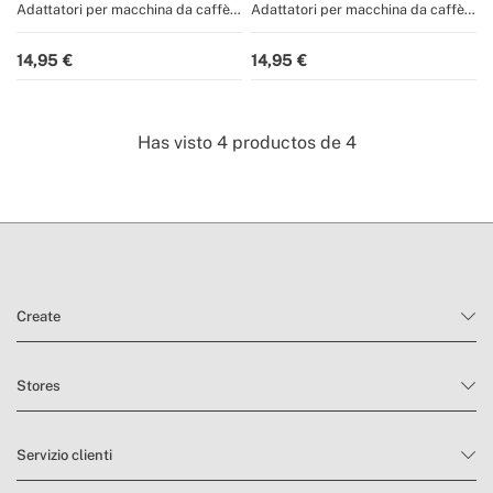
Adattatori per macchina da caffè
Adattatori per macchina da caffè
multicapsula e caffè macinato
multicapsula e caffè macinato
POTTS
POTTS
14,95
14,95
Has visto
4
productos de
4
Create
Stores
Servizio clienti