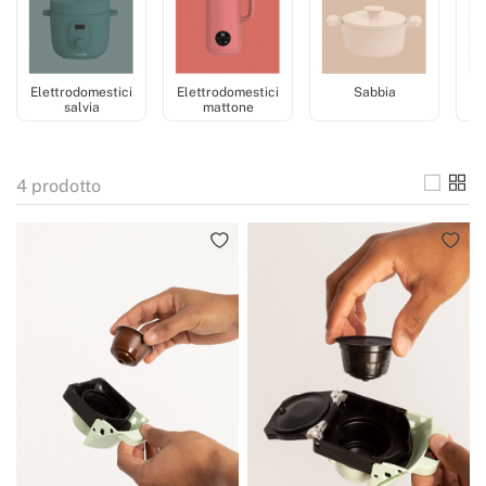
Elettrodomestici
Elettrodomestici
Sabbia
El
salvia
mattone
b
4
prodotto