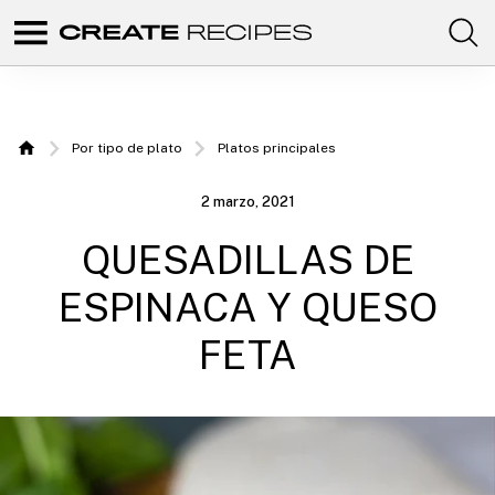
Comunidad
Create
de
recetas
Recipes
para
elaborar
|
con
Por tipo de plato
Platos principales
tus
Home
productos
Recetas
favoritos
2 marzo, 2021
de
para
CREATE.
QUESADILLAS DE
elaborar
con tu
ESPINACA Y QUESO
Chefbot
FETA