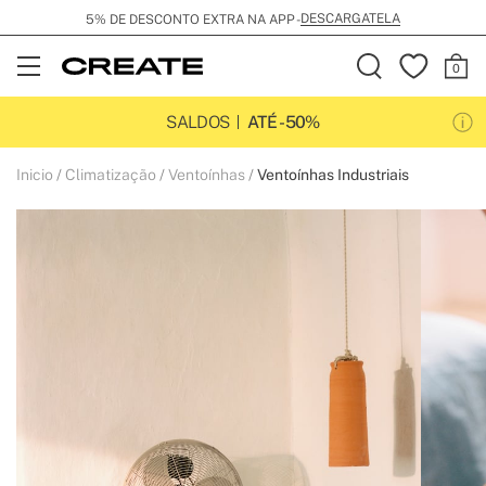
DESCARGATELA
5% DE DESCONTO EXTRA NA APP -
Open
Menu
SALDOS
ATÉ -50%
Inicio
Climatização
Ventoínhas
Ventoínhas Industriais