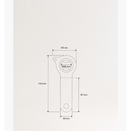
» Lavável na máquina de lavar louça
Sim
prazos de entrega.
» Pode ir ao microondas
Não
» Material principal
Aço inoxidável
» Temperatura máxima
40ºC
» Utilização prevista
Todos os tipos de alimentos
condições de devolução