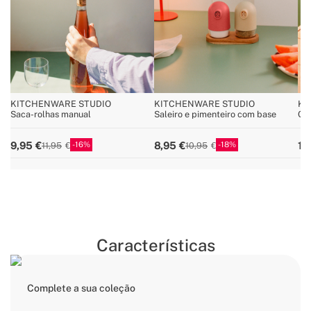
KITCHENWARE STUDIO
KITCHENWARE STUDIO
KI
Saca-rolhas manual
Saleiro e pimenteiro com base
Con
fac
16
18
9,95
8,95
19
11,95
10,95
Características
Complete a sua coleção