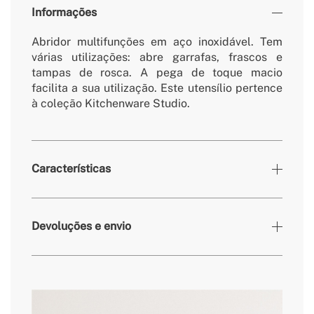
Informações
Abridor multifunções em aço inoxidável. Tem
várias utilizações: abre garrafas, frascos e
tampas de rosca. A pega de toque macio
facilita a sua utilização. Este utensílio pertence
à coleção Kitchenware Studio.
Características
Cores
Terracota
Devoluções e envio
» Dimensões
144x60 mm
» Garantia
3 Anos
» Material do cabo
Polipropileno
aqui
» Peso
70 g