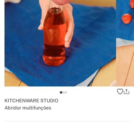
KITCHENWARE STUDIO
Abridor multifunções
-
-
Create