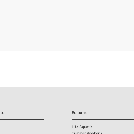
aqui
prazos de entrega.
es de devolução
nte
Editoras
Life Aquatic
Summer Awakens