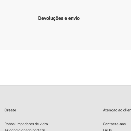
Devoluções e envio
condiçõ
Create
Atenção ao clie
Robôs limpadores de vidro
Contacte-nos
Ar condicionado portátil
FAQs