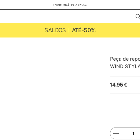
ENVIO GRÁTIS POR 99€
SALDOS
ATÉ -50%
Peça de rep
WIND STYL
-
Create
14,95
€