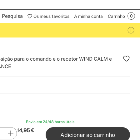
Pesquisa
Os meus favoritos
A minha conta
Carrinho
osição para o comando e o recetor WIND CALM e
ANCE
Envio em 24/48 horas úteis
14,95
€
Adicionar ao carrinho