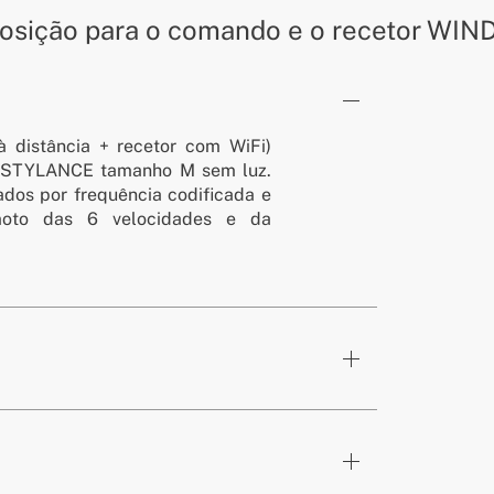
posição para o comando e o recetor W
à distância + recetor com WiFi)
 STYLANCE tamanho M sem luz.
dos por frequência codificada e
emoto das 6 velocidades e da
 / tamanho M / sem luz / Wi-Fi