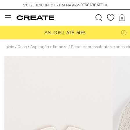
DESCARGATELA
5% DE DESCONTO EXTRA NA APP -
Open
Menu
SALDOS
ATÉ -50%
Inicio
Casa
Aspiração e limpeza
Peças sobressalentes e acessór