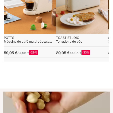
POTTS
TOAST STUDIO
ST
Máquina de café multi-cápsula
Torradeira de pão
San
Express e café moído
waf
int
29
33
59,95
29,95
34
84,95
44,95