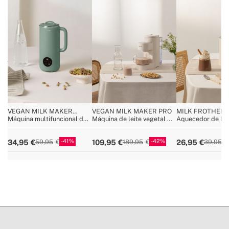
VEGAN MILK MAKER
VEGAN MILK MAKER PRO
MILK FROTHER 
STUDIO
Máquina multifuncional de
Máquina de leite vegetal de
Aquecedor de Ba
850 ml para leites vegetais
1.5 L
Leite
41
42
34,95
109,95
26,95
59,95
189,95
39,95