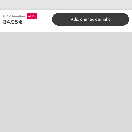
Create
P.V.P
59.95 €
41
Adicionar ao carrinho
34,95
€
Stores
Atenção ao cliente
Colabore connosco
Editoras
Siga-nos em
Não queres perder nada?