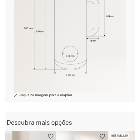
» Capacidade
800 ml
» Guardacabos
Não
» Material lâminas
Aço Inoxidável
» Receitas pré-instaladas
8
» Comprimento do cabo
80 cm
» Material taça
Aço Inoxidável
» Peso
1,4 Kg
» Tensão
220~240V AC
» Utilização prevista
Todos os tipos de alimentos
Descubra mais opções
BESTSELLER