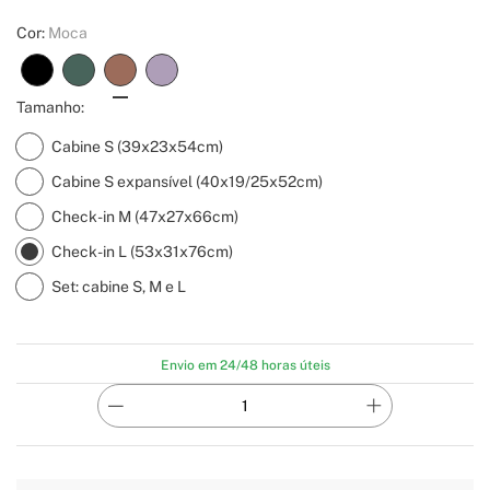
Cor:
Moca
Tamanho:
Cabine S (39x23x54cm)
Cabine S expansível (40x19/25x52cm)
Check-in M (47x27x66cm)
Check-in L (53x31x76cm)
Set: cabine S, M e L
Envio em 24/48 horas úteis