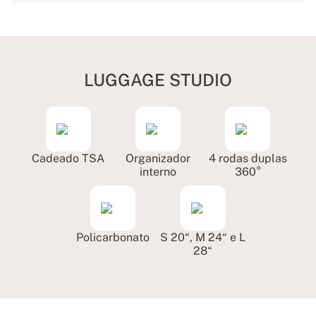
LUGGAGE STUDIO
Cadeado TSA
Organizador
4 rodas duplas
interno
360°
Policarbonato
S 20“, M 24“ e L
28“