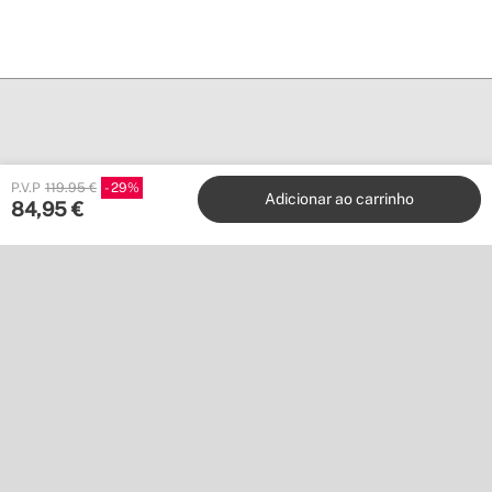
Create
P.V.P
119.95 €
29
Adicionar ao carrinho
84,95
€
Stores
Atenção ao cliente
Colabore connosco
Editoras