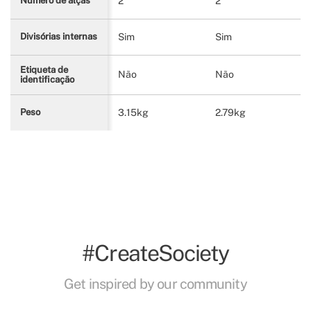
2
2
Número de alças
Sim
Sim
Divisórias internas
Etiqueta de
Não
Não
identificação
3.15kg
2.79kg
Peso
#CreateSociety
Get inspired by our community