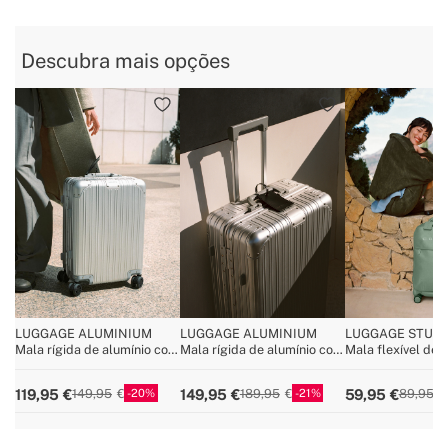
Descubra mais opções
LUGGAGE ALUMINIUM
LUGGAGE ALUMINIUM
LUGGAGE STUDI
Mala rígida de alumínio com
Mala rígida de alumínio com
Mala flexível de p
cadeado TSA e rodas
cadeado TSA e rodas
com cadeado TSA
multidirecionais
multidirecionais
multidirecionais
20
21
119,95
149,95
59,95
149,95
189,95
89,95