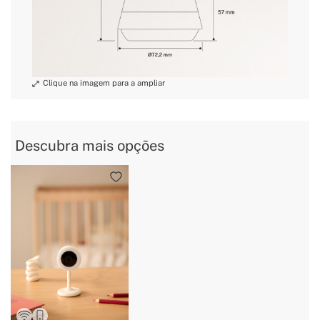
» Detecção de
Sim
movimento
» Detecção do
Sim
corpo humano
» Detecção de
Sim
choro
» Área de
atividade
Sim
personalizável
Descubra mais opções
» Canção de
7
ninar
» Detecção de
temperatura e
Sim
humidade
» Lembrete de
alimentação
Sim
programada
» Cancelamento
Sim
de eco
» Volume
Sim