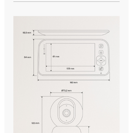
2 m
do cabo
» Peso
650 g
» Tensão
5V1A
aqui
» Wifi
2.4G
prazos de entrega.
» Alcance do
10 m
Bluetooth
» Potência
5W
» Tipo de cabo
Tipo C
condições de devolução
» Megapixels
2 MP
da câmara
» Resolução da
1920x1080P
câmara
» Visão noturna
8-10 m
infravermelha
» Ângulo de
106º
visão
» Decibéis do
93±3dB
altifalante