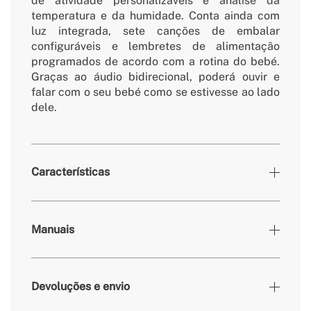
de atividade personalizáveis e análise da
temperatura e da humidade. Conta ainda com
luz integrada, sete canções de embalar
configuráveis e lembretes de alimentação
programados de acordo com a rotina do bebé.
Graças ao áudio bidirecional, poderá ouvir e
falar com o seu bebé como se estivesse ao lado
dele.
Características
Cores
Off-white
Manuais
» Frequência
50-60 Hz
» Dimensões
78x78x119mm
Devoluções e envio
» Bluetooth
Sim
» Comprimento