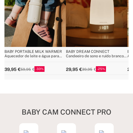
BABY PORTABLE MILK WARMER
BABY DREAM CONNECT
BA
Aquecedor de leite e água para
Candeeiro de sono e ruído branco
Aqu
biberões com seletor de
para bebés com Wi-Fi
bib
temperatura
va
33
25
39,95
29,95
24
59,95
39,95
BABY CAM CONNECT PRO