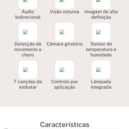
Áudio
Visão noturna
Imagem de alta
bidirecional
definição
Detecção de
Câmara giratória
Sensor de
movimento e
temperatura e
choro
humidade
7 canções de
Controlo por
Lâmpada
embalar
aplicação
integrada
Características