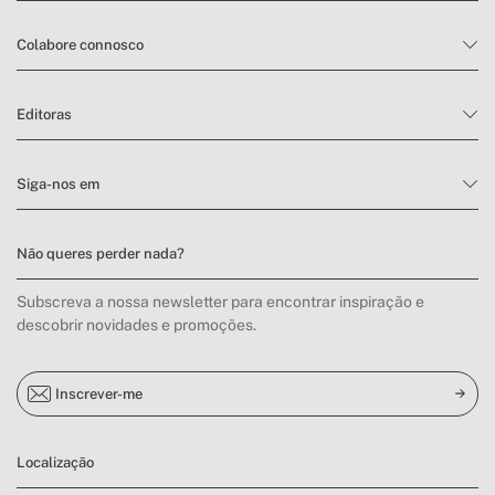
deteção de temperatura e humidade, 7 canções
» Funções do
de embalar predefinidas, visão noturna a cores
monitor
com luz estelar, lembrete de alimentação
Colabore connosco
programada, instalação com volume ajustável
» Ecrãs
5''
polegadas
Editoras
» Ecrã a coresi
Sim
» Tipo de
Siga-nos em
Bateria de lítio 2800 mAh
bateria monitor
» Duração da
Por volta das 10h
bateria
Não queres perder nada?
» Microfone
Sim
bidirecional
Subscreva a nossa newsletter para encontrar inspiração e
descobrir novidades e promoções.
Inscrever-me
Localização