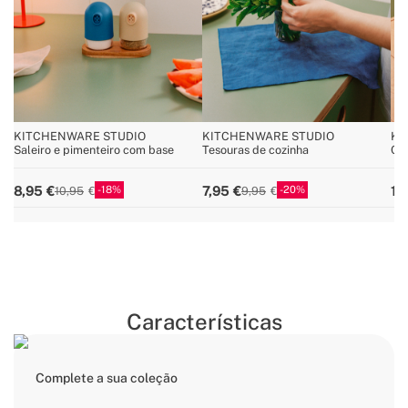
KITCHENWARE STUDIO
KITCHENWARE STUDIO
KI
Saleiro e pimenteiro com base
Tesouras de cozinha
Con
fac
18
20
8,95
7,95
19
10,95
9,95
Características
Complete a sua coleção