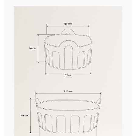
» Lavável na máquina de lavar louça
Não
aqui
» Pode ir ao microondas
Não
» Material do coldre
Algodão
prazos de entrega.
» Material principal
Polipropileno
» Temperatura máxima
40ºC
» Utilização prevista
Todos os tipos de alimentos
condições de devolução