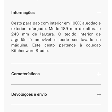
Informações
Cesto para pão com interior em 100% algodão e
exterior reforçado. Mede 189 mm de altura e
243 mm de largura. O tecido interior de
algodão é amovível e pode ser lavado na
máquina. Este cesto pertence à coleção
Kitchenware Studio.
Características
Cores
Azul cobalto
Devoluções e envio
» Dimensões
189x243 mm
» Peso
281 g