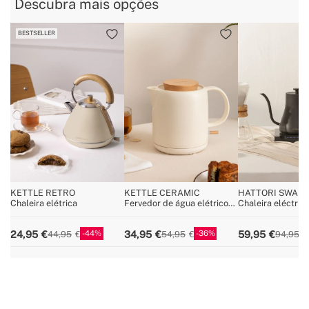
Descubra mais opções
BESTSELLER
KETTLE RETRO
KETTLE CERAMIC
HATTORI SWAN
Chaleira elétrica
Fervedor de água elétrico
Chaleira eléctric
de cerâmica 1 L
44
36
24,95
34,95
59,95
44,95
54,95
94,95