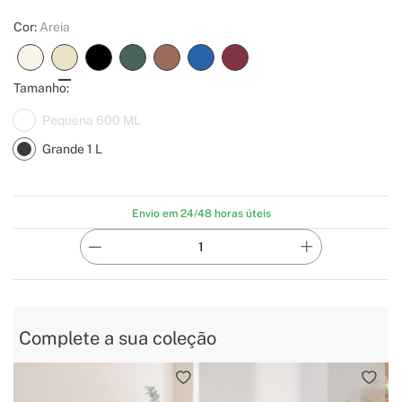
Cor:
Areia
Tamanho:
Pequena 600 ML
Grande 1 L
Envio em 24/48 horas úteis
Complete a sua coleção
B