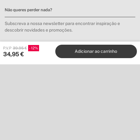
Não queres perder nada?
Subscreva a nossa newsletter para encontrar inspiração e
descobrir novidades e promoções.
P.V.P
39.95 €
12
Inscrever-me
Adicionar ao carrinho
34,95
€
Localização
Shipping to
Descarregue a nossa app