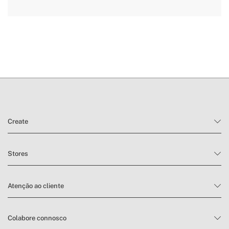
» Dosificador café
Molido + Cápsulas
aqui
» Utilização prevista
Todos os tipos de alimentos
prazos de entrega.
condições de devolução
Create
Stores
Atenção ao cliente
Colabore connosco