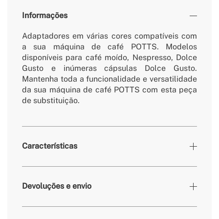
Informações
Adaptadores em várias cores compatíveis com
a sua máquina de café POTTS. Modelos
disponíveis para café moído, Nespresso, Dolce
Gusto e inúmeras cápsulas Dolce Gusto.
Mantenha toda a funcionalidade e versatilidade
da sua máquina de café POTTS com esta peça
de substituição.
Características
Cores
Cinza claro
Devoluções e envio
» Garantia
Produtos consumíveis
» Certificados
CE