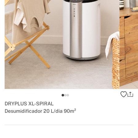
DRYPLUS XL-SPIRAL
Desumidificador 20 L/dia 90m²
-
-
Create