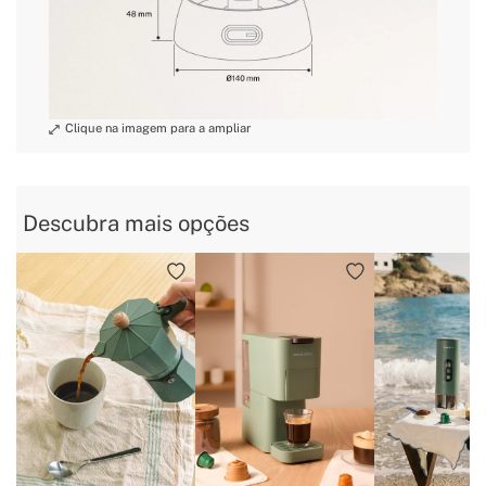
» Tempo de aquecimento
5 min aprox.
» Programas
Não
» Ecrã tátil
Não
» Livro de receitas
Não
» Utilização prevista
Todos os tipos de alimentos
Descubra mais opções