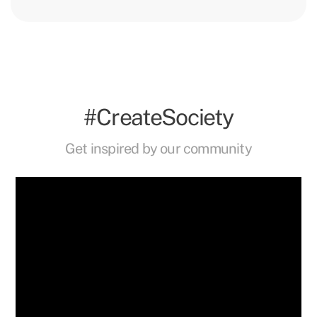
#CreateSociety
Get inspired by our community