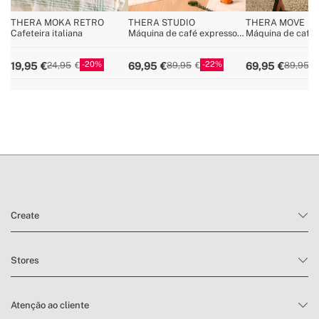
THERA MOKA RETRO
THERA STUDIO
THERA MOVE
Cafeteira italiana
Máquina de café expresso
Máquina de café 
multi-cápsulas e café
portátil 15 bar pa
moído
cápsulas e café 
20
22
19,95
69,95
69,95
24,95
89,95
89,95
Create
Stores
Atenção ao cliente