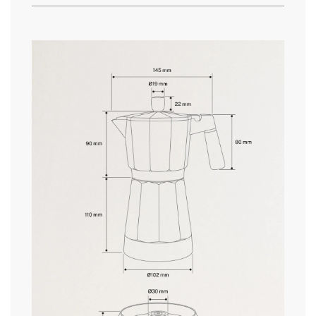
» Dimensões
14x17x26 cm
» BPA Free
Sim
» Base Antiderrapante
Não
aqui
» Material secundário
ABS (base), detalhes em madeira
prazos de entrega.
» Capacidade do recipiente
350 ml ou 13 g para 6 chávenas
de café
» Capacidade do tanque de
Não adequado para leite
leite
» Comprimento do cabo
76 cm
condições de devolução
» Peso
0.96KG
» Tensão
220-240V
» Lavável na máquina de lavar
Cubeta superior
louça
» Material principal
Alumínio
» Capacidade do depósito de
300 ml
água
» Potência
480W