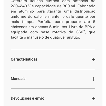
Cafeteira italiana elétrica com potência de
220–240 V e capacidade de 300 ml. Fabricada
em alumínio para garantir uma distribuição
uniforme do calor e manter o café quente por
mais tempo. Perfeita para preparar até 6
chávenas em apenas 5 minutos. Livre de BPA e
equipada com base rotativa de 360°, que
facilita o manuseio de qualquer ângulo.
Características
Cores
Sálvia
Manuais
» Temporizador
Não
» Pressão
Não
Devoluções e envio
» Frequência
50-60 Hz
Base: Ø13,5 cm Cafeteira: