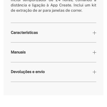
distância e ligação à App Create. Inclui um kit
de extração de ar para janelas de correr.
Características
Cores
Branco
Manuais
» Temporizador
1-24h
» Temperatura de Trabalho
7-35ºC
Devoluções e envio
» Potência do motor
1350W
» Frequência
50Hz
» Velocidades
2
» Dimensões
356 x 345 x 706 mm
aqui
» Classe Energetica
A