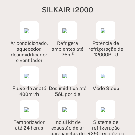
SILKAIR 12000
Ar condicionado,
Refrigera
Potência de
aquecedor,
ambientes até
refrigeração de
desumidificador
26m²
12000BTU
e ventilador
Fluxo de ar até
Desumidifica até
Modo Sleep
400m³/h
56L por dia
Temporizador
Inclui kit de
Sistema de
até 24 horas
exaustão de ar
refrigeração
para janelas de
R290, ecológico