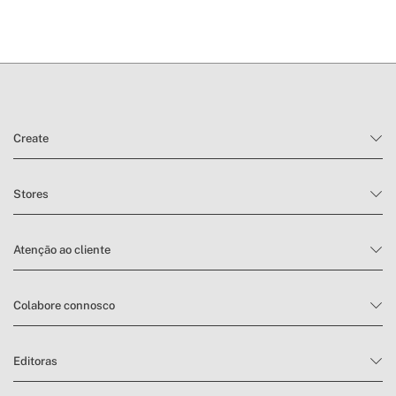
» Superfície de Trabalho
18-26 m²
prazos de entrega.
» Certificados
CE-LVD/ERP/EMC/RoHS
» Capacidade de
12000 BTU
refrigeração
» Guardacabos
Não
condições de devolução
» Desumidificação
56 L/dia
Create
» Comando a Distância
Sim
» Filtro
Sim
Stores
» Comprimento do cabo
1.8 m
» Peso
25.5 Kg
Atenção ao cliente
» Potência de aquecimento
Não
» Tensão
220-240V
Colabore connosco
Ar condicionado, aquecedor,
» Modos / Funções
ventilador e desumidificador
» Refrigerante / Carga
R290
Editoras
» Wifi
Sim