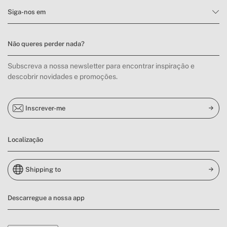
» Tipo de ecrã
LED
Siga-nos em
» Fluxo de ar
400 m³/h
» Temperatura no termóstato
16ºC - 31ºC
Não queres perder nada?
» Regulador de temperatura
Sim
Subscreva a nossa newsletter para encontrar inspiração e
» Kit de extração incluído
Sim
descobrir novidades e promoções.
» CER (coeficiente de
2,6
eficiência de refrigeração)
» Bomba de calor
Sim
Inscrever-me
Localização
Shipping to
Descarregue a nossa app