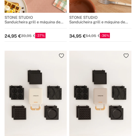
STONE STUDIO
STONE STUDIO
Sanduicheira grill e máquina de
Sanduicheira grill e máquina de
waffles com placas
waffles com placas
intercambiáveis
intercambiáveis
37
36
24,95
34,95
39,95
54,95