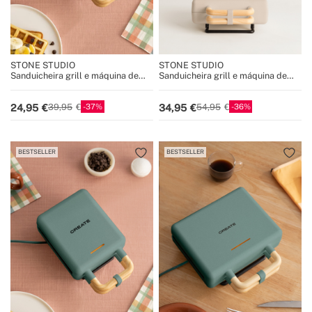
STONE STUDIO
STONE STUDIO
Sanduicheira grill e máquina de
Sanduicheira grill e máquina de
waffles com placas
waffles com placas
intercambiáveis
intercambiáveis
37
36
24,95
34,95
39,95
54,95
BESTSELLER
BESTSELLER