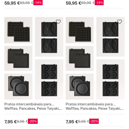
14
14
59,95
59,95
69,95
69,95
Pratos intercambiáveis para
Pratos intercambiáveis para
STONE STUDIO Individual
STONE STUDIO Individual
Waffles, Pancakes, Peixe Taiyaki,
Waffles, Pancakes, Peixe Taiyaki,
Donuts, Grill
Donuts, Grill
20
20
7,95
7,95
9,95
9,95