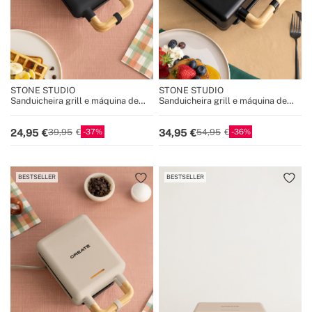
STONE STUDIO
STONE STUDIO
Sanduicheira grill e máquina de
Sanduicheira grill e máquina de
waffles com placas
waffles com placas
intercambiáveis
intercambiáveis
37
36
24,95
34,95
39,95
54,95
BESTSELLER
BESTSELLER