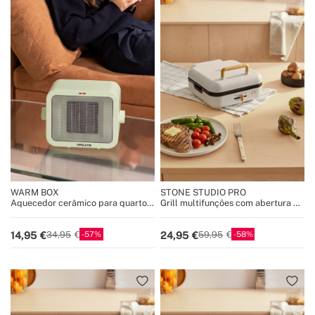
WARM BOX
STONE STUDIO PRO
Aquecedor cerâmico para quarto
Grill multifunções com abertura de
1500W
180º
57
58
14,95
24,95
34,95
59,95