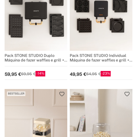
Pack STONE STUDIO Duplo
Pack STONE STUDIO Individual
Máquina de fazer waffles e grill +
Máquina de fazer waffles e grill +
Prato Taiyaki + Prato de panqueca
Prato Taiyaki + Prato de panqueca
+ Prato de rosquinhas
14
23
59,95
49,95
69,95
64,95
BESTSELLER