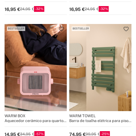
lâmpada de luzes LED
lâmpada de luzes LED
32
32
16,95
16,95
24,95
24,95
BESTSELLER
BESTSELLER
WARM BOX
WARM TOWEL
Aquecedor cerâmico para quarto
Barra de toalha elétrica para piso
1500W
ou parede 500W
57
25
14,95
74,95
34,95
99,95