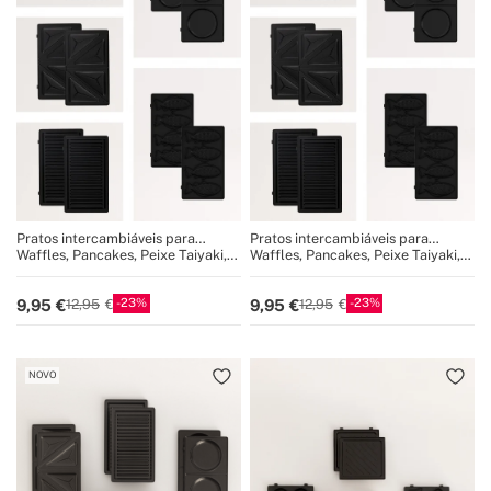
Pratos intercambiáveis para
Pratos intercambiáveis para
STONE STUDIO Duplo
STONE STUDIO Duplo
Waffles, Pancakes, Peixe Taiyaki,
Waffles, Pancakes, Peixe Taiyaki,
Sandwich, Grill
Sandwich, Grill
23
23
9,95
9,95
12,95
12,95
NOVO