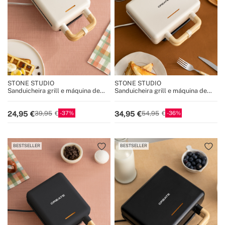
STONE STUDIO
STONE STUDIO
Sanduicheira grill e máquina de
Sanduicheira grill e máquina de
waffles com placas
waffles com placas
intercambiáveis
intercambiáveis
37
36
24,95
34,95
39,95
54,95
BESTSELLER
BESTSELLER