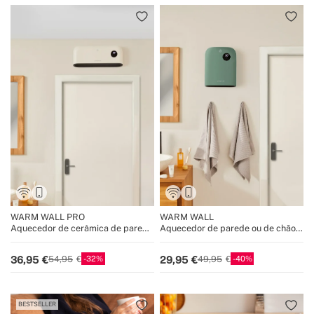
WARM WALL PRO
WARM WALL
Aquecedor de cerâmica de parede
Aquecedor de parede ou de chão
ou chão com WiFi
com WiFi
32
40
36,95
29,95
54,95
49,95
BESTSELLER