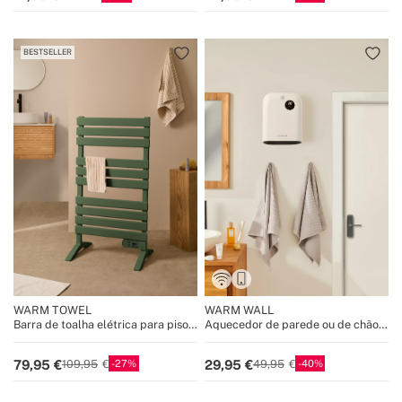
BESTSELLER
WARM TOWEL
WARM WALL
Barra de toalha elétrica para piso
Aquecedor de parede ou de chão
ou parede 500W
com WiFi
27
40
79,95
29,95
109,95
49,95