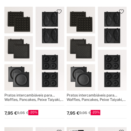
Pratos intercambiáveis para
Pratos intercambiáveis para
STONE STUDIO Individual
STONE STUDIO Individual
Waffles, Pancakes, Peixe Taiyaki,
Waffles, Pancakes, Peixe Taiyaki,
Donuts, Grill
Donuts, Grill
20
20
7,95
7,95
9,95
9,95