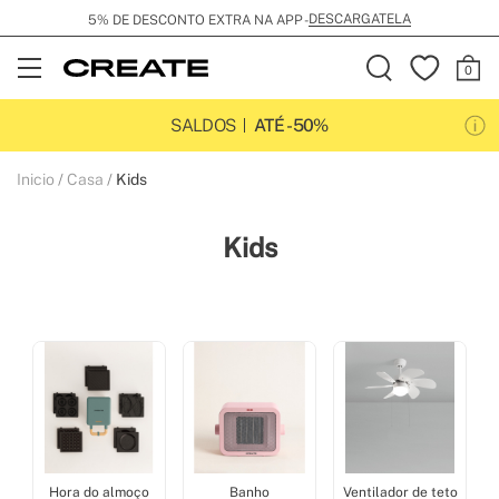
ENVIO GRÁTIS POR 99€
Open
Menu
SALDOS
ATÉ -50%
Inicio
Casa
Kids
Kids
Hora do almoço
Banho
Ventilador de teto