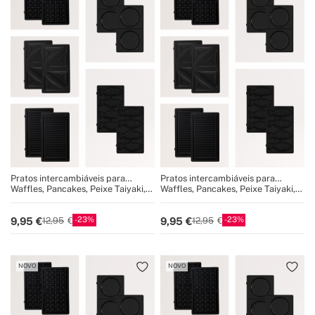
Pratos intercambiáveis para
Pratos intercambiáveis para
STONE STUDIO Duplo
STONE STUDIO Duplo
Waffles, Pancakes, Peixe Taiyaki,
Waffles, Pancakes, Peixe Taiyaki,
Sandwich, Grill
Sandwich, Grill
23
23
9,95
9,95
12,95
12,95
NOVO
NOVO