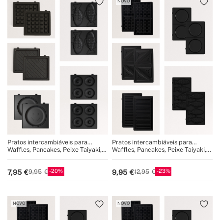
NOVO
Pratos intercambiáveis para
Pratos intercambiáveis para
STONE STUDIO Individual
STONE STUDIO Duplo
Waffles, Pancakes, Peixe Taiyaki,
Waffles, Pancakes, Peixe Taiyaki,
Donuts, Grill
Sandwich, Grill
20
23
7,95
9,95
9,95
12,95
NOVO
NOVO