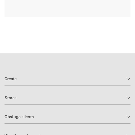
» Certyfikaty
CE & RoHS
tutaj
czas dostawy.
warunki zwrotu
Create
Stores
Obsługa klienta