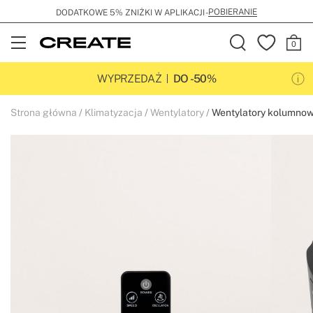
POBIERANIE
DODATKOWE 5% ZNIŻKI W APLIKACJI -
Open
Menu
WYPRZEDAŻ
DO -50%
Strona główna
Klimatyzacja
Wentylatory
Wentylatory kolumno