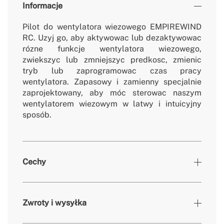
Informacje
Pilot do wentylatora wiezowego EMPIREWIND
RC. Uzyj go, aby aktywowac lub dezaktywowac
rózne funkcje wentylatora wiezowego,
zwiekszyc lub zmniejszyc predkosc, zmienic
tryb lub zaprogramowac czas pracy
wentylatora. Zapasowy i zamienny specjalnie
zaprojektowany, aby móc sterowac naszym
wentylatorem wiezowym w latwy i intuicyjny
sposób.
Cechy
Kolory
Czarny
Zwroty i wysyłka
» Gwarancja
2 Lat