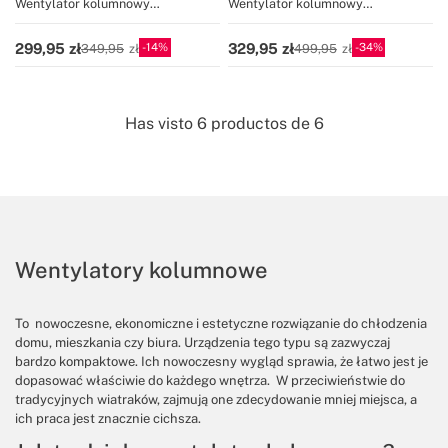
Wentylator kolumnowy
Wentylator kolumnowy
oscylacyjny 50W, wysokość 77 cm
oscylacyjny 60 W i 100 cm
wysokości
14
34
299,95
329,95
349,95
499,95
Has visto
6
productos de
6
Wentylatory kolumnowe
To nowoczesne, ekonomiczne i estetyczne rozwiązanie do chłodzenia
domu, mieszkania czy biura. Urządzenia tego typu są zazwyczaj
bardzo kompaktowe. Ich nowoczesny wygląd sprawia, że łatwo jest je
dopasować właściwie do każdego wnętrza. W przeciwieństwie do
tradycyjnych wiatraków, zajmują one zdecydowanie mniej miejsca, a
ich praca jest znacznie cichsza.