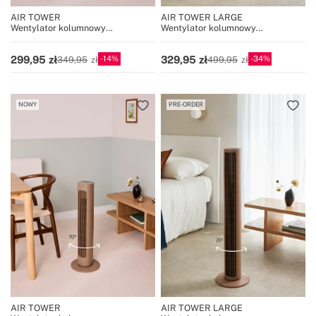
AIR TOWER
AIR TOWER LARGE
Wentylator kolumnowy
Wentylator kolumnowy
oscylacyjny 50W, wysokość 77 cm
oscylacyjny 60 W i 100 cm
wysokości
14
34
299,95
329,95
349,95
499,95
NOWY
PRE-ORDER
AIR TOWER
AIR TOWER LARGE