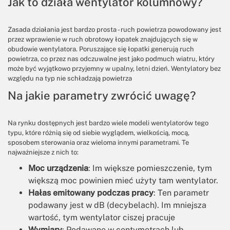
Jak to działa wentylator kolumnowy?
Zasada działania jest bardzo prosta - ruch powietrza powodowany jest
przez wprawienie w ruch obrotowy łopatek znajdujących się w
obudowie wentylatora. Poruszające się łopatki generują ruch
powietrza, co przez nas odczuwalne jest jako podmuch wiatru, który
może być wyjątkowo przyjemny w upalny, letni dzień. Wentylatory bez
względu na typ nie schładzają powietrza
Na jakie parametry zwrócić uwagę?
Na rynku dostępnych jest bardzo wiele modeli wentylatorów tego
typu, które różnią się od siebie wyglądem, wielkością, mocą,
sposobem sterowania oraz wieloma innymi parametrami. Te
najważniejsze z nich to:
Moc urządzenia
: Im większe pomieszczenie, tym
większą moc powinien mieć użyty tam wentylator.
Hałas emitowany podczas pracy
: Ten parametr
podawany jest w dB (decybelach). Im mniejsza
wartość, tym wentylator ciszej pracuje
Wymiary
: Podawane w centymetrach lub