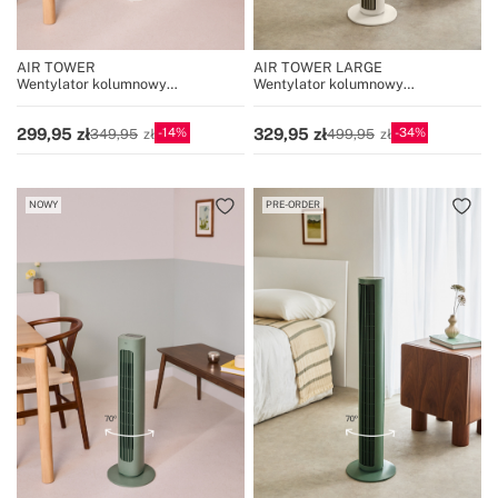
AIR TOWER
AIR TOWER LARGE
Wentylator kolumnowy
Wentylator kolumnowy
oscylacyjny 50W, wysokość 77 cm
oscylacyjny 60 W i 100 cm
wysokości
14
34
299,95
329,95
349,95
499,95
NOWY
PRE-ORDER