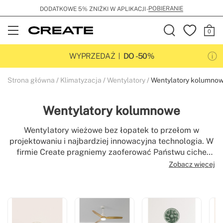
POBIERANIE
DODATKOWE 5% ZNIŻKI W APLIKACJI -
Open
Menu
WYPRZEDAŻ
DO -50%
Strona główna
Klimatyzacja
Wentylatory
Wentylatory kolumno
Wentylatory kolumnowe
Wentylatory wieżowe bez łopatek to przełom w
projektowaniu i najbardziej innowacyjna technologia. W
firmie Create pragniemy zaoferować Państwu ciche
wentylatory wieżowe, które oprócz różnych cech i
Zobacz więcej
funkcji stają się wyrafinowanym elementem
dekoracyjnym domu, tworząc optymalną atmosferę
komfortu i klimatyzacji.