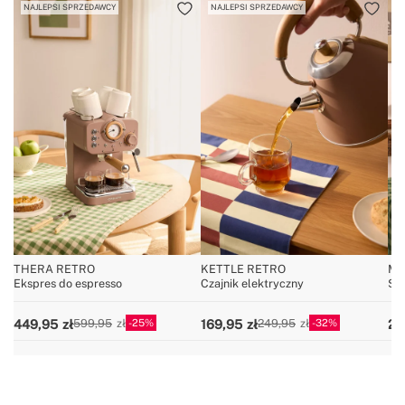
NAJLEPSI SPRZEDAWCY
NAJLEPSI SPRZEDAWCY
THERA RETRO
KETTLE RETRO
MI
Ekspres do espresso
Czajnik elektryczny
Spi
z 
25
32
449,95
169,95
22
599,95
249,95