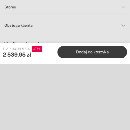
Stores
Obsługa klienta
Współpracuj z nami
P.V.P
3499.95 zł
27
Dodaj do koszyka
2 539,95
zł
Wydawcy
Śledź nas na
Nie chcesz niczego przegapić?
Zapisz się do naszego newslettera, aby znaleźć inspirację i
odkrywać nowości oraz promocje.