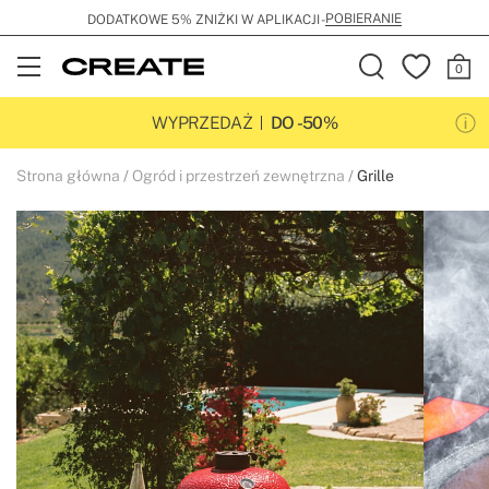
POBIERANIE
DODATKOWE 5% ZNIŻKI W APLIKACJI -
Open
Menu
WYPRZEDAŻ
DO -50%
Strona główna
Ogród i przestrzeń zewnętrzna
Grille