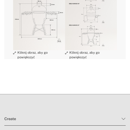
» Wymiary bocznej
450x300mm
tacy
» Materiał siatki/płyty
Stal nierdzewna
warunki zwrotu
» Wymiary siatki/płyty
Ø 46 cm / Ø 34,5 cm / Ø 26,5 cm
» Materiał uchwytu
Bambus
» Wsparcie
Stalowe nogi / kółka
Create