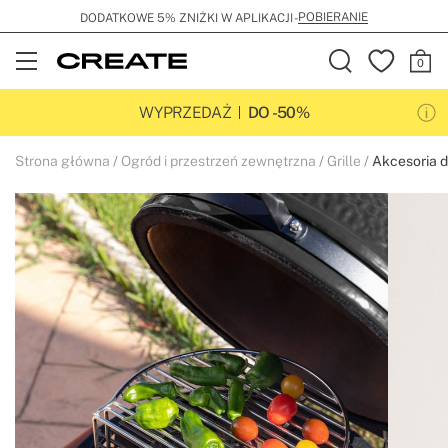
POBIERANIE
DODATKOWE 5% ZNIŻKI W APLIKACJI -
Open
Menu
WYPRZEDAŻ
DO -50%
Strona główna
Ogród i przestrzeń zewnętrzna
Grille
Akcesoria do