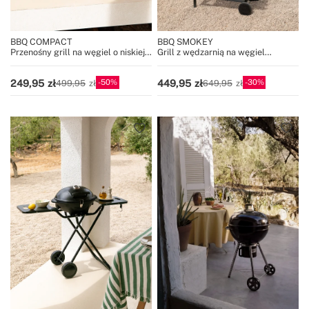
BBQ COMPACT
BBQ SMOKEY
Przenośny grill na węgiel o niskiej
Grill z wędzarnią na węgiel
emisji dymu
drzewny z kółkami
50
30
249,95
449,95
499,95
649,95