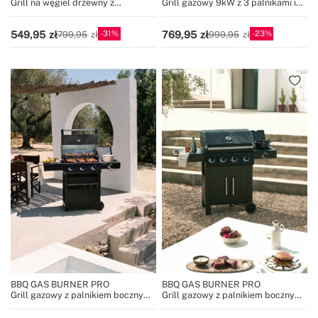
Grill na węgiel drzewny z
Grill gazowy 9kW z 3 palnikami i
regulatorem żaru i stolikiem
składanym stołem
bocznym
31
23
549,95
769,95
799,95
999,95
BBQ GAS BURNER PRO
BBQ GAS BURNER PRO
Grill gazowy z palnikiem bocznym i
Grill gazowy z palnikiem bocznym i
stolikiem pomocniczym
stolikiem pomocniczym