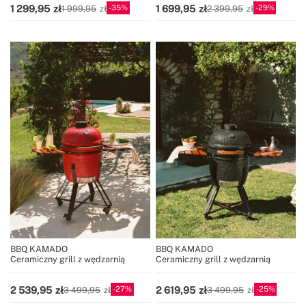
35
29
1 299,95
1 699,95
1 999,95
2 399,95
BBQ KAMADO
BBQ KAMADO
Ceramiczny grill z wędzarnią
Ceramiczny grill z wędzarnią
27
25
2 539,95
2 619,95
3 499,95
3 499,95