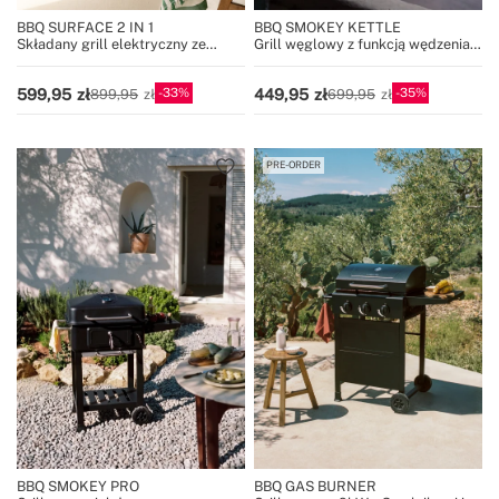
BBQ SURFACE 2 IN 1
BBQ SMOKEY KETTLE
Składany grill elektryczny ze
Grill węglowy z funkcją wędzenia
zdejmowanym korpusem
Ø53 cm z popielnikiem
33
35
599,95
449,95
899,95
699,95
PRE-ORDER
BBQ SMOKEY PRO
BBQ GAS BURNER