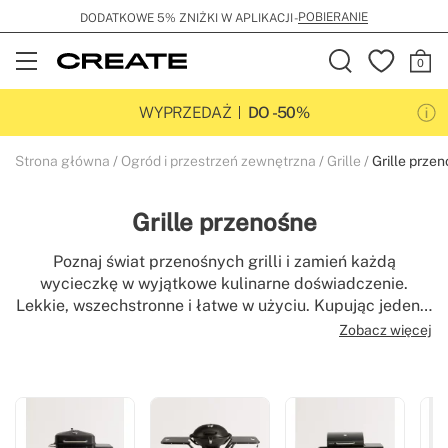
POBIERANIE
DODATKOWE 5% ZNIŻKI W APLIKACJI -
Open
Menu
WYPRZEDAŻ
DO -50%
Strona główna
Ogród i przestrzeń zewnętrzna
Grille
Grille prze
Grille przenośne
Poznaj świat przenośnych grilli i zamień każdą
wycieczkę w wyjątkowe kulinarne doświadczenie.
Lekkie, wszechstronne i łatwe w użyciu. Kupując jeden z
naszych przenośnych grilli, będziesz mógł cieszyć się
Zobacz więcej
pysznymi posiłkami na świeżym powietrzu, bez względu
na to, gdzie jesteś.