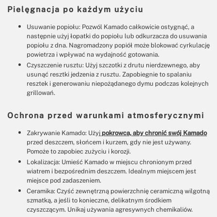
Pielęgnacja po każdym użyciu
Usuwanie popiołu: Pozwól Kamado całkowicie ostygnąć, a
następnie użyj łopatki do popiołu lub odkurzacza do usuwania
popiołu z dna. Nagromadzony popiół może blokować cyrkulację
powietrza i wpływać na wydajność gotowania.
Czyszczenie rusztu: Użyj szczotki z drutu nierdzewnego, aby
usunąć resztki jedzenia z rusztu. Zapobiegnie to spalaniu
resztek i generowaniu niepożądanego dymu podczas kolejnych
grillowań.
Ochrona przed warunkami atmosferycznymi
Zakrywanie Kamado: Użyj
pokrowca, aby chronić swój Kamado
przed deszczem, słońcem i kurzem, gdy nie jest używany.
Pomoże to zapobiec zużyciu i korozji.
Lokalizacja: Umieść Kamado w miejscu chronionym przed
wiatrem i bezpośrednim deszczem. Idealnym miejscem jest
miejsce pod zadaszeniem.
Ceramika: Czyść zewnętrzną powierzchnię ceramiczną wilgotną
szmatką, a jeśli to konieczne, delikatnym środkiem
czyszczącym. Unikaj używania agresywnych chemikaliów.