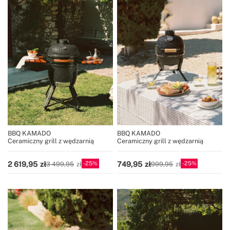
Ponadto ich konstrukcja sprawia, że są stylowym
dodatkiem do każdego patio lub ogrodu.
BBQ KAMADO
BBQ KAMADO
Ceramiczny grill z wędzarnią
Ceramiczny grill z wędzarnią
25
25
2 619,95
749,95
3 499,95
999,95