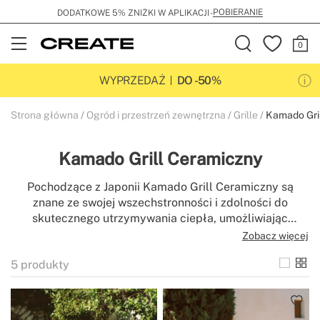
POBIERANIE
DODATKOWE 5% ZNIŻKI W APLIKACJI -
Open
Menu
WYPRZEDAŻ
DO -50%
Strona główna
Ogród i przestrzeń zewnętrzna
Grille
Kamado Gri
Kamado Grill Ceramiczny
Pochodzące z Japonii Kamado Grill Ceramiczny są
znane ze swojej wszechstronności i zdolności do
skutecznego utrzymywania ciepła, umożliwiając
grillowanie, wędzenie, pieczenie i gotowanie każdego
Zobacz więcej
rodzaju żywności do perfekcji. Niezależnie od tego, czy
5
produkty
jesteś doświadczonym grillowiczem, który chce
przenieść swoje umiejętności na wyższy poziom, czy
dopiero stawiasz pierwsze kroki w sztuce grillowania,
nasze Kamado Grill Ceramiczny są idealne dla Ciebie.