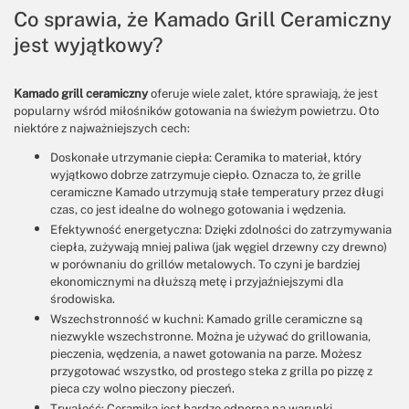
Co sprawia, że Kamado Grill Ceramiczny
jest wyjątkowy?
Kamado grill ceramiczny
oferuje wiele zalet, które sprawiają, że jest
popularny wśród miłośników gotowania na świeżym powietrzu. Oto
niektóre z najważniejszych cech:
Doskonałe utrzymanie ciepła: Ceramika to materiał, który
wyjątkowo dobrze zatrzymuje ciepło. Oznacza to, że grille
ceramiczne Kamado utrzymują stałe temperatury przez długi
czas, co jest idealne do wolnego gotowania i wędzenia.
Efektywność energetyczna: Dzięki zdolności do zatrzymywania
ciepła, zużywają mniej paliwa (jak węgiel drzewny czy drewno)
w porównaniu do grillów metalowych. To czyni je bardziej
ekonomicznymi na dłuższą metę i przyjaźniejszymi dla
środowiska.
Wszechstronność w kuchni: Kamado grille ceramiczne są
niezwykle wszechstronne. Można je używać do grillowania,
pieczenia, wędzenia, a nawet gotowania na parze. Możesz
przygotować wszystko, od prostego steka z grilla po pizzę z
pieca czy wolno pieczony pieczeń.
Trwałość: Ceramika jest bardzo odporna na warunki