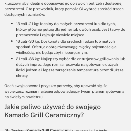
kluczowy, aby idealnie dopasować go do swoich potrzeb i dostępnej
przestrzeni. Oto przewodnik, który pomoże Ci wybrać spośród trzech
dostępnych rozmiarów:
13 cali - 21 kg: Idealny do małych przestrzeni lub dla tych,
którzy głównie gotują dla jednej lub dwóch osób. Jest łatwy do
przenoszenia i zajmuje niewiele miejsca.
16 cali - 30 kg: Doskonały dla średnich rodzin lub małych
spotkań. Oferuje dobrą równowagę między pojemnością a
wielkością, nie będąc zbyt nieporęcznym.
21 cali - 86 kg: Najlepszy wybór dla entuzjastów grillowania lub
dużych imprez. Jego rozmiar pozwala na gotowanie dużych
ilości jedzenia i lepsze zarządzanie temperaturą przez dłuższe
okresy.
Oceń swoje obecne i przyszłe potrzeby, aby upewnić się, że
wybierzesz rozmiar najlepiej odpowiadający twoim planom gotowania
na świeżym powietrzu.
Jakie paliwo używać do swojego
Kamado Grill Ceramiczny?
Dla Twojego
Kamado Grill Ceramiczny
kluczowe jest użycie