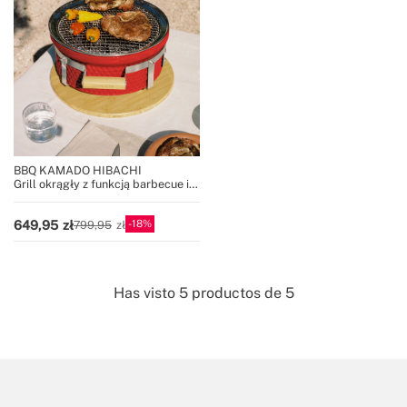
BBQ KAMADO HIBACHI
Grill okrągły z funkcją barbecue i
płytą
18
649,95
799,95
Has visto
5
productos de
5