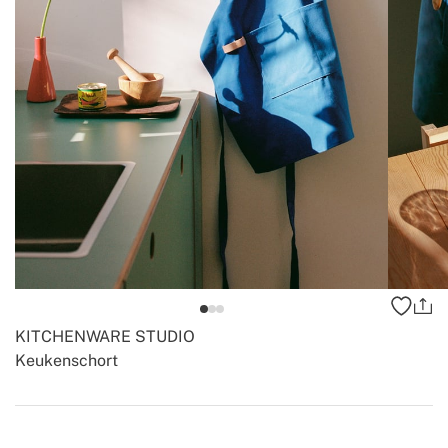
KITCHENWARE STUDIO
Keukenschort
-
-
Create