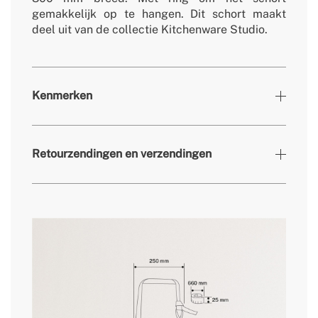
gemakkelijk op te hangen. Dit schort maakt
deel uit van de collectie Kitchenware Studio.
Kenmerken
Kleuren
Kobaltblauw
Retourzendingen en verzendingen
» Afmetingen
680x800 mm
» Garantie
2 jaar
» Gewicht
211,5 g
hier
» Vaatwasserbestendig
Geen
» Magnetron
Geen
levertijden.
» Belangrijkste materiaal
Katoen
» Max. temperatuur
40ºC