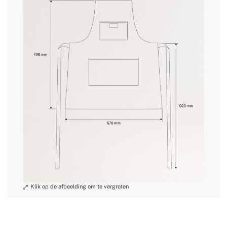
» Beoogd gebruik
Alle soorten voedsel
retourvoorwaarden