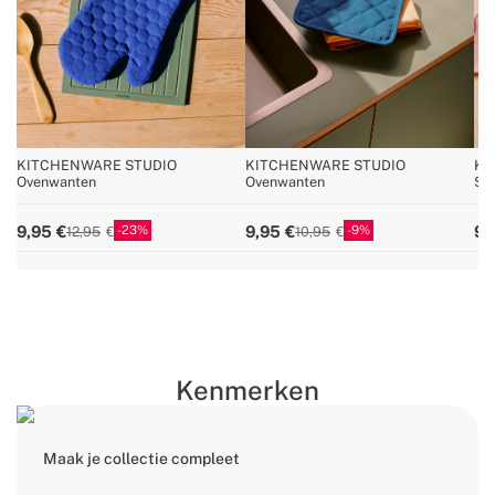
KITCHENWARE STUDIO
KITCHENWARE STUDIO
KI
Ovenwanten
Ovenwanten
Si
23
9
9,95
9,95
9,
12,95
10,95
Kenmerken
Maak je collectie compleet