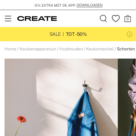
DOWNLOADEN
-5% EXTRA MET DE APP -
Open
Menu
SALE
TOT -50%
Home
Keukenapparatuur
Huishouden
Keukentextiel
Schorten