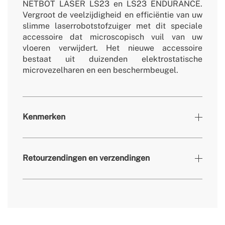
NETBOT LASER LS23 en LS23 ENDURANCE.
Vergroot de veelzijdigheid en efficiëntie van uw
slimme laserrobotstofzuiger met dit speciale
accessoire dat microscopisch vuil van uw
vloeren verwijdert. Het nieuwe accessoire
bestaat uit duizenden elektrostatische
microvezelharen en een beschermbeugel.
Kenmerken
» Garantie
Verbruikbare producten
Retourzendingen en verzendingen
» Certificaten
CE & RoHS
» Levensduur
300 u
hier