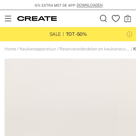
DOWNLOADEN
-5% EXTRA MET DE APP -
Open
Menu
SALE
TOT -50%
Home
Keukenapparatuur
Reserveonderdelen en keukenaccessoires
K