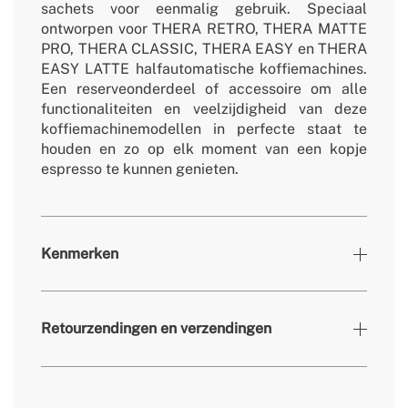
sachets voor eenmalig gebruik. Speciaal
ontworpen voor THERA RETRO, THERA MATTE
PRO, THERA CLASSIC, THERA EASY en THERA
EASY LATTE halfautomatische koffiemachines.
Een reserveonderdeel of accessoire om alle
functionaliteiten en veelzijdigheid van deze
koffiemachinemodellen in perfecte staat te
houden en zo op elk moment van een kopje
espresso te kunnen genieten.
Kenmerken
» Certificaten
CE & RoHS
Retourzendingen en verzendingen
» Beoogd gebruik
Alle soorten voedsel