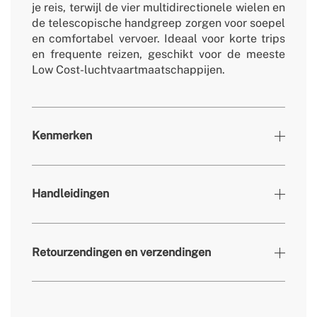
je reis, terwijl de vier multidirectionele wielen en
de telescopische handgreep zorgen voor soepel
en comfortabel vervoer. Ideaal voor korte trips
en frequente reizen, geschikt voor de meeste
Low Cost-luchtvaartmaatschappijen.
Kenmerken
Kleuren
Salie
Handleidingen
405×205×535 mm /
» Afmetingen
405×265×535 mm (uitgeklapt)
» Gewicht
3.15kg
Retourzendingen en verzendingen
» Materiaal behuizing
Polycarbonaat
» Textiel aan de binnenkant
210D Polyester
» Materiaal handvat
PP+ABS