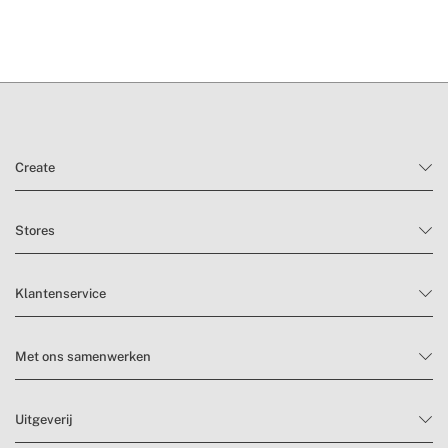
» Capaciteit
33 l / 41 l (uitgeklapt)
Create
Stores
Klantenservice
Met ons samenwerken
Uitgeverij