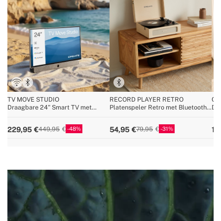
TV MOVE STUDIO
RECORD PLAYER RETRO
CY
Draagbare 24" Smart TV met
Platenspeler Retro met Bluetooth,
Dra
batterij en antireflectiescherm
USB, SD, MicroSD en MP3-
25,
recorder/speler
bat
48
31
229,95
54,95
11
449,95
79,95