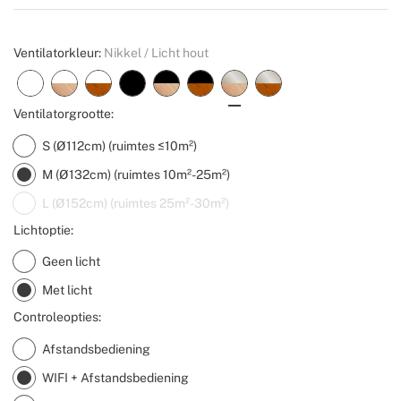
Create
Ventilatorkleur:
Nikkel / Licht hout
Ventilatorgrootte:
S (Ø112cm) (ruimtes ≤10m²)
M (Ø132cm) (ruimtes 10m²-25m²)
L (Ø152cm) (ruimtes 25m²-30m²)
Lichtoptie:
Geen licht
Met licht
Controleopties:
Afstandsbediening
WIFI + Afstandsbediening