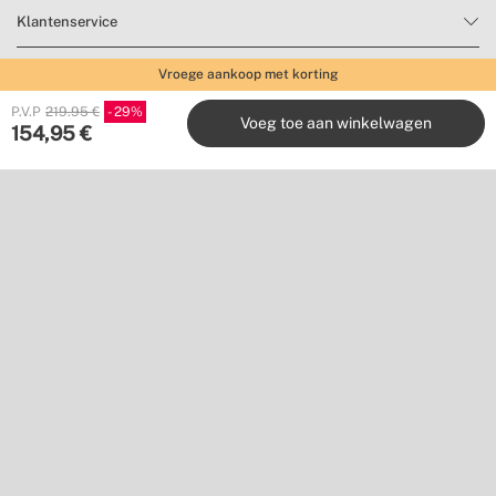
Klantenservice
Vroege aankoop met korting
Met ons samenwerken
P.V.P
219.95 €
29
Voeg toe aan winkelwagen
154,95
€
Uitgeverij
Volg ons op
Wil je niets missen?
Schrijf je in voor onze nieuwsbrief om inspiratie op te doen en
nieuwe producten en aanbiedingen te ontdekken.
Inschrijven