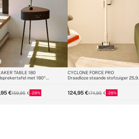
AKER TABLE 180
CYCLONE FORCE PRO
dsprekertafel met 180º
Draadloze staande stofzuiger 25,
irectioneel geluid, bluetooth en
met lange levensduur batterij
adloos opladen
,95
124,95
28
28
159,95
174,95