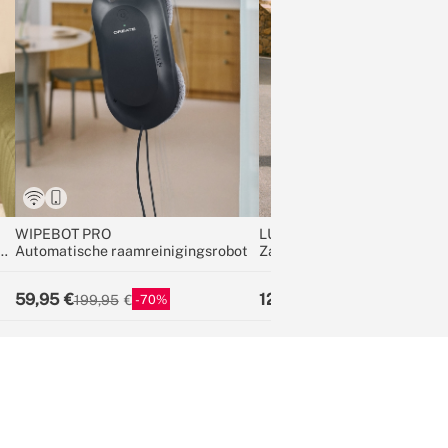
WIPEBOT PRO
LUGGAGE STUDIO SOFT
9V
Automatische raamreinigingsrobot
Zachte koffer van polyester
TSA-slot en multidirectionel
59,95
124,95
70
34
199,95
189,95