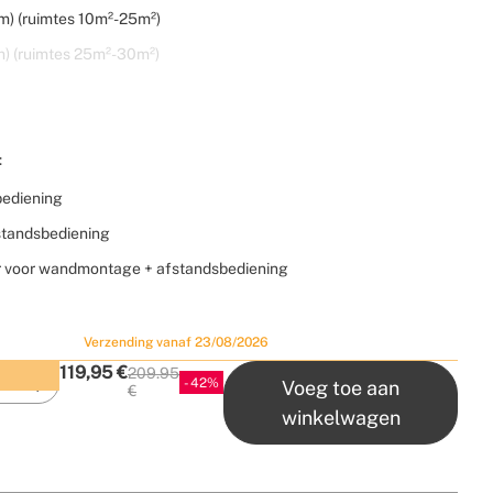
) (ruimtes 10m²-25m²)
) (ruimtes 25m²-30m²)
:
bediening
standsbediening
r voor wandmontage + afstandsbediening
Verzending vanaf 23/08/2026
119,95
€
209.95
Vroege aankoop met korting
42
Voeg toe aan
P.V.P
€
winkelwagen