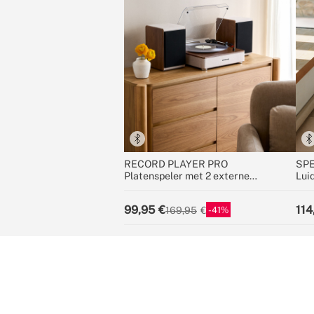
RECORD PLAYER PRO
SPE
Platenspeler met 2 externe
Lui
luidsprekers, Bluetooth en RCA-
unid
uitgang
dra
99,95
114
41
169,95