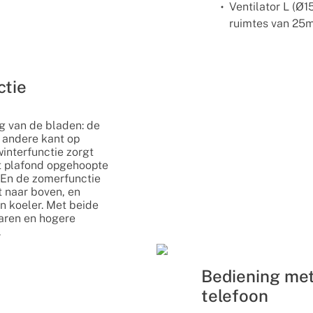
Ventilator L (Ø
ruimtes van 25m
ctie
ng van de bladen: de
 andere kant op
interfunctie zorgt
et plafond opgehoopte
 En de zomerfunctie
t naar boven, en
en koeler. Met beide
paren en hogere
.
Bediening met
telefoon