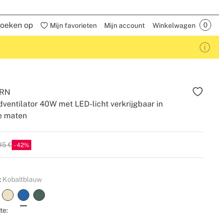
oeken op
Mijn favorieten
Mijn account
Winkelwagen
RN
ndventilator 40W met LED-licht verkrijgbaar in
e maten
95 €
42
:
Kobaltblauw
te: