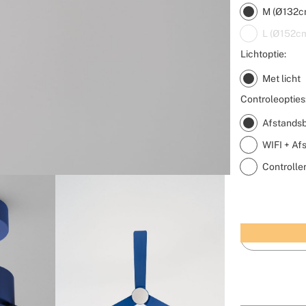
M (Ø132cm
L (Ø152cm
Lichtoptie:
Met licht
Controleopties
Afstands
WIFI + Af
Controlle