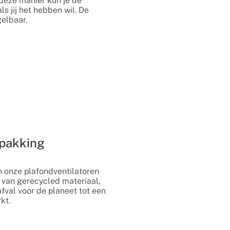
deze manier kun je de
s jij het hebben wil. De
gelbaar.
pakking
n onze plafondventilatoren
 van gerecycled materiaal,
fval voor de planeet tot een
kt.