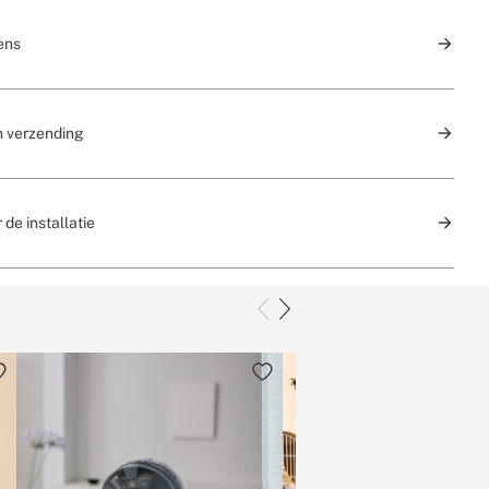
ens
n verzending
 de installatie