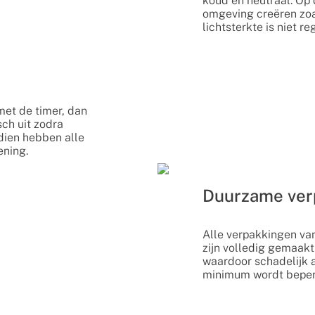
koud en neutraal. Op 
omgeving creëren zoal
lichtsterkte is niet re
 met de timer, dan
ch uit zodra
ndien hebben alle
ening.
Duurzame ver
Alle verpakkingen va
zijn volledig gemaakt
waardoor schadelijk a
minimum wordt beper