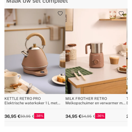
Maak uw set compleet
KETTLE RETRO PRO
MILK FROTHER RETRO
TO
Elektrische waterkoker 1 L met
Melkopschuimer en verwarmer met
Br
temperatuurregeling
afneembare kan
38
36
36,95
34,95
29
59,95
54,95