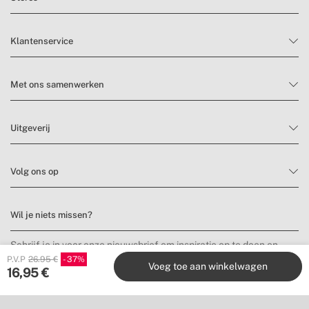
Klantenservice
Met ons samenwerken
Uitgeverij
Volg ons op
Wil je niets missen?
Schrijf je in voor onze nieuwsbrief om inspiratie op te doen en
nieuwe producten en aanbiedingen te ontdekken.
P.V.P
26.95 €
37
Voeg toe aan winkelwagen
16,95
€
Inschrijven