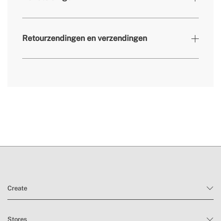
152x110x205 mm //
» Afmetingen
155x130x220 mm
» Secundair materiaal
Beukenhout
Retourzendingen en verzendingen
» Capaciteit van de
15g // 23g
koffiecontainer
» Capaciteit van de melktank
Niet geschikt voor melk
» Gewicht
360g // 500g
hier
» Vaatwasserbestendig
Geen
» Belangrijkste materiaal
Aluminium
levertijden.
» Inhoud waterreservoir
350ml // 450ml
» Beoogd gebruik
Alle soorten voedsel
retourvoorwaarden
Create
Stores