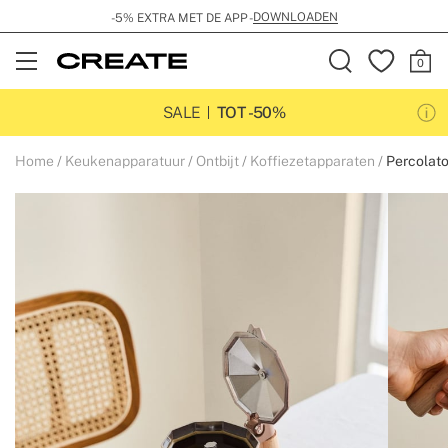
DOWNLOADEN
-5% EXTRA MET DE APP -
Open
Menu
SALE
TOT -50%
Home
Keukenapparatuur
Ontbijt
Koffiezetapparaten
Percolato