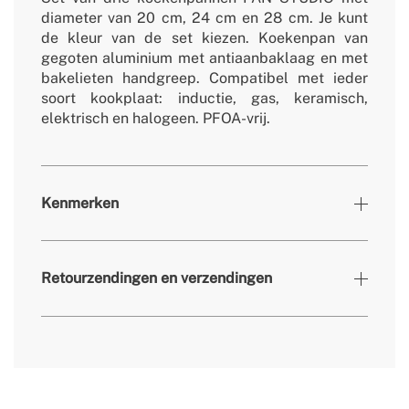
diameter van 20 cm, 24 cm en 28 cm. Je kunt
de kleur van de set kiezen. Koekenpan van
gegoten aluminium met antiaanbaklaag en met
bakelieten handgreep. Compatibel met ieder
soort kookplaat: inductie, gas, keramisch,
elektrisch en halogeen. PFOA-vrij.
Kenmerken
Kleuren
Salie
Retourzendingen en verzendingen
» Garantie
2 jaar
» Certificaten
LFGB
» Secundair materiaal
Keramische coating
hier
» Belangrijkste materiaal
Gegoten aluminium