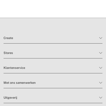
» Beoogd gebruik
Alle soorten voedsel
levertijden.
retourvoorwaarden
Create
Stores
Klantenservice
Met ons samenwerken
Uitgeverij