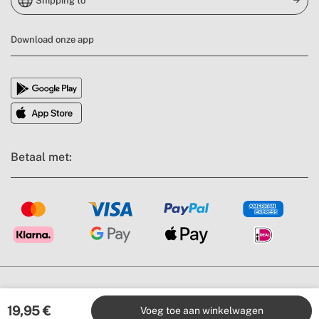
Shipping to
Download onze app
Betaal met:
Algemene voorwaarden
Juridische mededeling
Privacybeleid
Nalevingsbeleid
Cookiebeleid
19,95
€
Voeg toe aan winkelwagen
All rights reserved © 2026 | CREATE. Alle prijzen zijn inclusief BTW