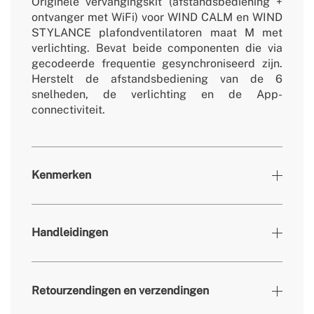
Originele vervangingskit (afstandsbediening +
ontvanger met WiFi) voor WIND CALM en WIND
STYLANCE plafondventilatoren maat M met
verlichting. Bevat beide componenten die via
gecodeerde frequentie gesynchroniseerd zijn.
Herstelt de afstandsbediening van de 6
snelheden, de verlichting en de App-
connectiviteit.
Kenmerken
» Compatibel
WIND CALM en WIND STYLANCE / maat M /
Handleidingen
met
licht / wifi
Retourzendingen en verzendingen