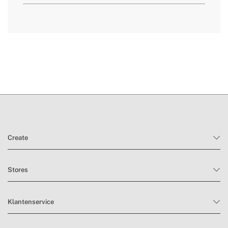
hier
levertijden.
retourvoorwaarden
Create
Stores
Klantenservice