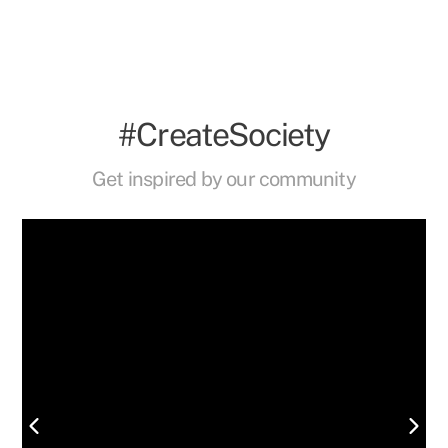
#CreateSociety
Get inspired by our community