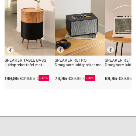
SPEAKER TABLE BASS
SPEAKER RETRO
SPEAKER RETR
Luidsprekertafel met
Draagbare luidspreker met
Draagbare luidsp
subwoofer, bluetooth,
Bluetooth, USB en AUX
Bluetooth, USB e
draadloos opladen en
37
16
199,95
74,95
69,95
319,95
89,95
89,95
opberglade