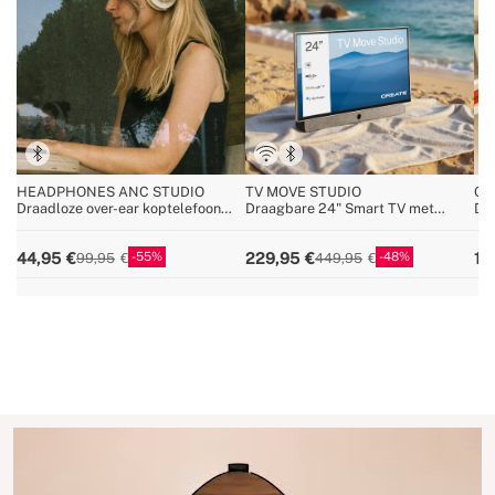
HEADPHONES ANC STUDIO
TV MOVE STUDIO
CY
Draadloze over-ear koptelefoon
Draagbare 24" Smart TV met
Dra
met ruisonderdrukking
batterij en antireflectiescherm
25,
bat
55
48
44,95
229,95
12
99,95
449,95