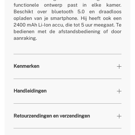
functionele ontwerp past in elke kamer.
Beschikt over bluetooth 5.0 en draadloos
opladen van je smartphone. Hij heeft ook een
2400 mAh Li-Ion accu, die tot 5 uur meegaat. Te
bedienen met de afstandsbediening of door
aanraking.
Kenmerken
Kleuren
Naturel hout
Handleidingen
» Luidsprekervermogen
4Ω 12Wx2pcs + 8Ω 10Wx2pcs
» Motorvermogen
RMS 20W / Output 44W
Retourzendingen en verzendingen
» Outputs RCA/AUX
AUX
» Geluidsniveau
≥65dB
» Frequentie
50-60 Hz