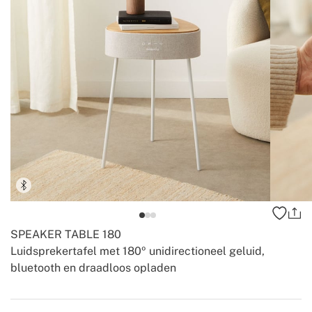
SPEAKER TABLE 180
Luidsprekertafel met 180º unidirectioneel geluid,
bluetooth en draadloos opladen
-
-
Create