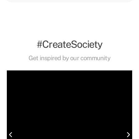
#CreateSociety
Get inspired by our community