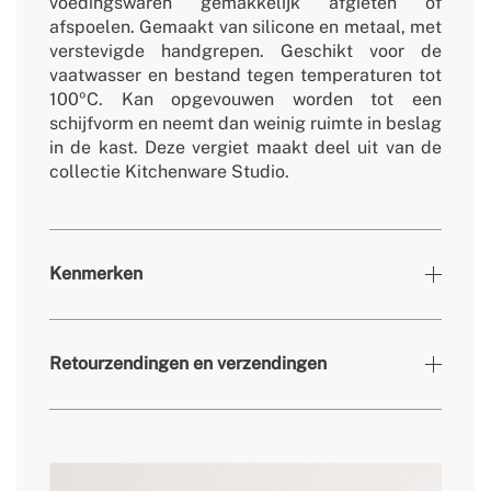
voedingswaren gemakkelijk afgieten of
afspoelen. Gemaakt van silicone en metaal, met
verstevigde handgrepen. Geschikt voor de
vaatwasser en bestand tegen temperaturen tot
100ºC. Kan opgevouwen worden tot een
schijfvorm en neemt dan weinig ruimte in beslag
in de kast. Deze vergiet maakt deel uit van de
collectie Kitchenware Studio.
Kenmerken
Kleuren
Terracotta
Retourzendingen en verzendingen
» Afmetingen
Ø 256x28 - 103 mm
» Garantie
2 jaar
» Gewicht
353 g
hier
» Vaatwasserbestendig
Ja