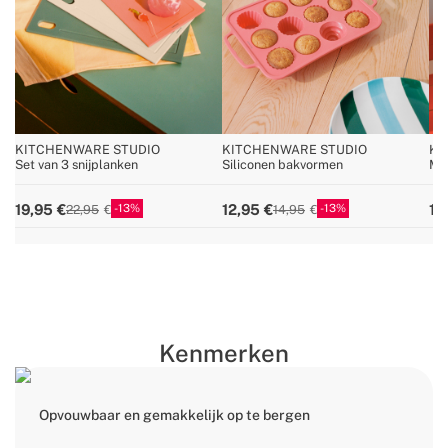
KITCHENWARE STUDIO
KITCHENWARE STUDIO
KI
Set van 3 snijplanken
Siliconen bakvormen
Mu
10 
13
13
19,95
12,95
12
22,95
14,95
Kenmerken
Opvouwbaar en gemakkelijk op te bergen