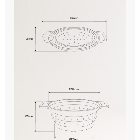
» Magnetron
Geen
levertijden.
» Belangrijkste materiaal
Silicone
» Max. temperatuur
100ºC
» Beoogd gebruik
Alle soorten voedsel
retourvoorwaarden