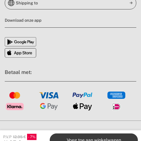
Shipping to
Download onze app
Betaal met:
Algemene voorwaarden
Juridische mededeling
Privacybeleid
P.V.P
12.95 €
7
Nalevingsbeleid
Cookiebeleid
Voeg toe aan winkelwagen