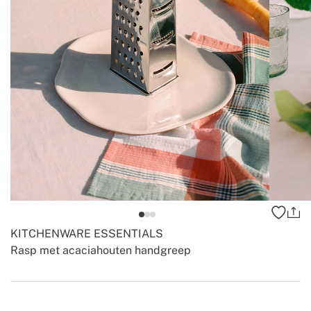
KITCHENWARE ESSENTIALS
Rasp met acaciahouten handgreep
-
-
Create