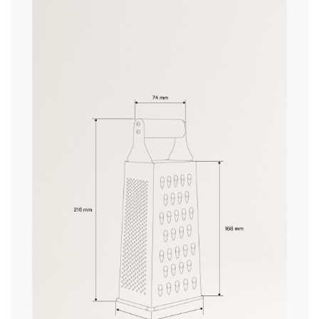
hier
» Vaatwasserbestendig
Geen
» Magnetron
Geen
levertijden.
» Belangrijkste materiaal
Roestvrij staal
» Max. temperatuur
40ºC
» Beoogd gebruik
Alle soorten voedsel
retourvoorwaarden