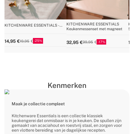
KITCHENWARE ESSENTIALS
KI
KITCHENWARE ESSENTIALS -
Keukenmessenset met magneet
Sni
Kaasstolp met acaciahout
25
14,95
19,95
17
32,95
14
39,95
Kenmerken
Maak je collectie compleet
Kitchenware Essentials is een collectie klassiek
keukengerei dat onmisbaar is in je keuken. De spullen zijn
gemaakt van acaciahout en roestvrij staal, en zorgen voor
een vlottere bereiding van je dagelijkse recepten.