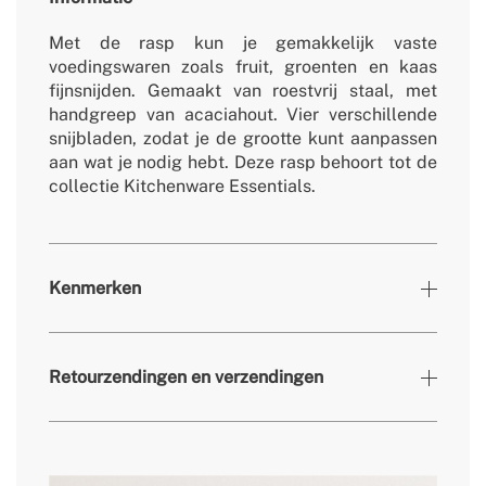
Met de rasp kun je gemakkelijk vaste
voedingswaren zoals fruit, groenten en kaas
fijnsnijden. Gemaakt van roestvrij staal, met
handgreep van acaciahout. Vier verschillende
snijbladen, zodat je de grootte kunt aanpassen
aan wat je nodig hebt. Deze rasp behoort tot de
collectie Kitchenware Essentials.
Kenmerken
» Afmetingen
222x90x65 mm
Retourzendingen en verzendingen
» Garantie
2 jaar
» Materiaal hanteren
Acaciahout
» Gewicht
146 g