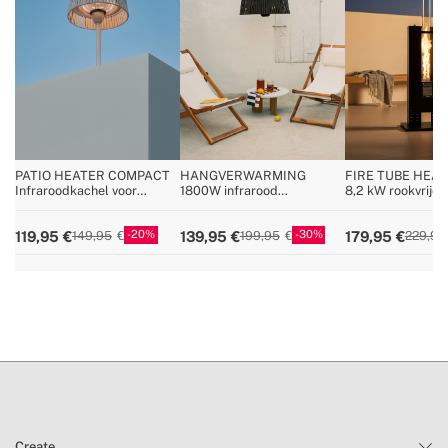
PATIO HEATER COMPACT
HANGVERWARMING
FIRE TUBE HEA
Infraroodkachel voor
1800W infrarood
8,2 kW rookvrije
terrassen en buitenruimtes
halogeenverwarmer en
buitenpelletkach
lamp
20
30
119,95
139,95
179,95
149,95
199,95
229,95
Create