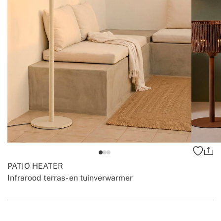
PATIO HEATER
Infrarood terras- en tuinverwarmer
-
-
Create