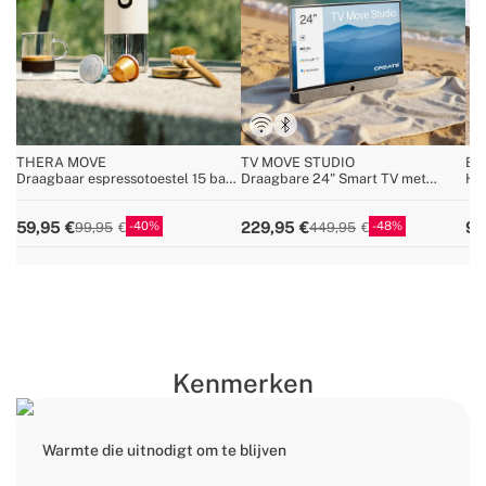
THERA MOVE
TV MOVE STUDIO
BB
Draagbaar espressotoestel 15 bar
Draagbare 24" Smart TV met
Ho
voor capsules en gemalen koffie
batterij en antireflectiescherm
met
40
48
59,95
229,95
94
99,95
449,95
Kenmerken
Warmte die uitnodigt om te blijven