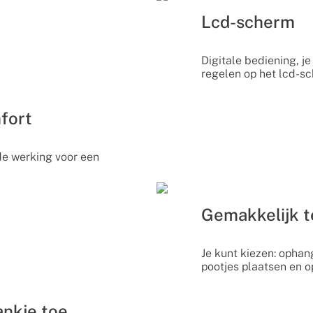
Lcd-scherm
Digitale bediening, j
regelen op het lcd-s
fort
de werking voor een
Gemakkelijk te
Je kunt kiezen: opha
pootjes plaatsen en op
ankje toe