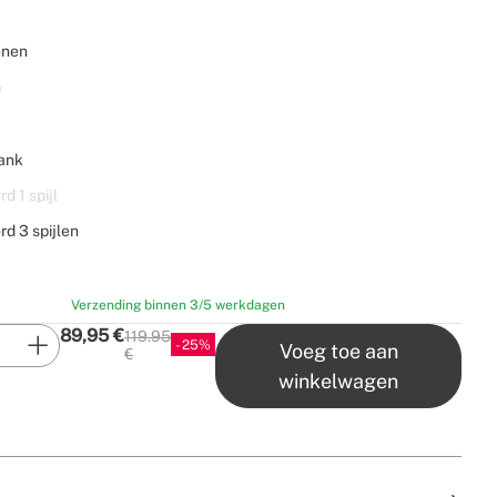
enen
n
ank
d 1 spijl
rd 3 spijlen
Verzending binnen 3/5 werkdagen
89,95
€
119.95
25
Voeg toe aan
P.V.P
€
winkelwagen