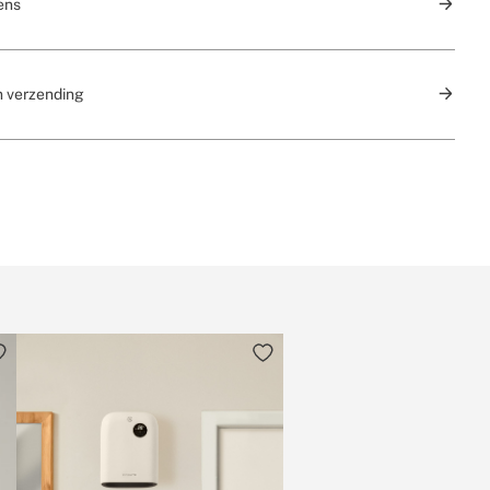
ens
n verzending