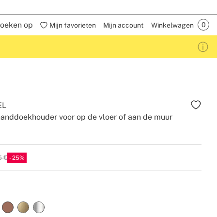
oeken op
Mijn favorieten
Mijn account
Winkelwagen
EL
handdoekhouder voor op de vloer of aan de muur
5 €
25