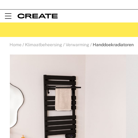
Open
Menu
Home
Klimaatbeheersing
Verwarming
Handdoekradiatoren