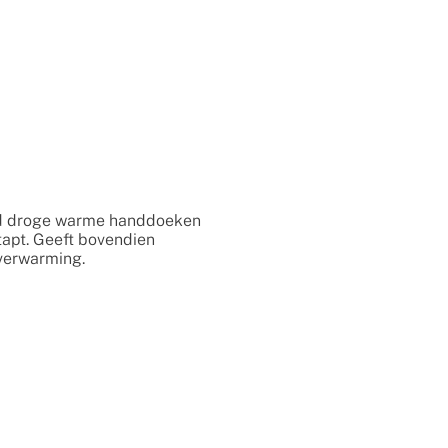
ijd droge warme handdoeken
stapt. Geeft bovendien
 verwarming.