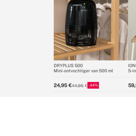
DRYPLUS 500
ION
Mini-ontvochtiger van 500 ml
5-in
sty
24,95
59,
44
44,95