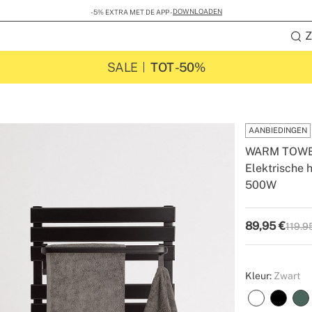
DOWNLOADEN
-5% EXTRA MET DE APP -
Z
SALE
TOT -50%
AANBIEDINGEN
WARM TOW
Elektrische 
500W
-
-
Create
89,95
€
119.9
P.V.P
Kleur:
Zwart