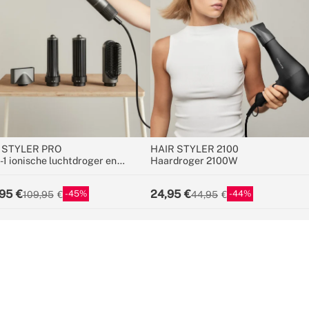
 STYLER PRO
HAIR STYLER 2100
-1 ionische luchtdroger en
Haardroger 2100W
lingborstel
95
24,95
45
44
109,95
44,95